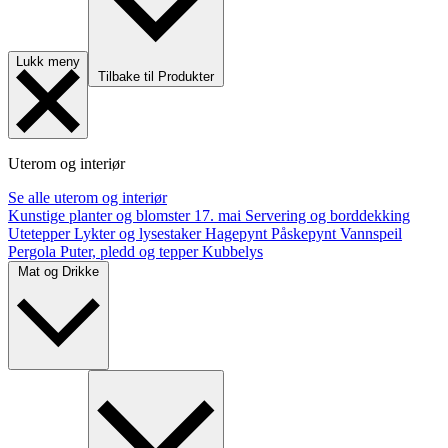
Lukk meny
Tilbake til Produkter
Uterom og interiør
Se alle uterom og interiør
Kunstige planter og blomster
17. mai
Servering og borddekking
Utetepper
Lykter og lysestaker
Hagepynt
Påskepynt
Vannspeil
Pergola
Puter, pledd og tepper
Kubbelys
Mat og Drikke