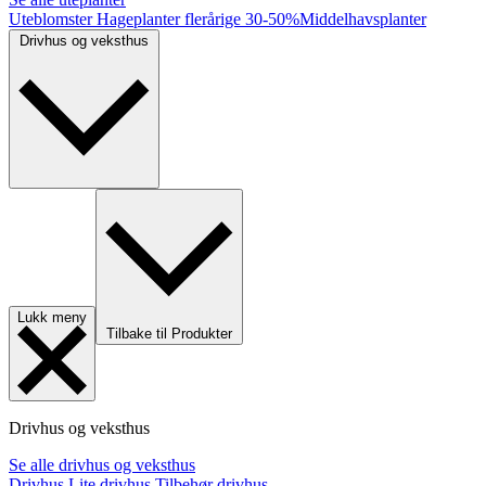
Uteblomster
Hageplanter flerårige
30-50%
Middelhavsplanter
Drivhus og veksthus
Lukk meny
Tilbake til Produkter
Drivhus og veksthus
Se alle drivhus og veksthus
Drivhus
Lite drivhus
Tilbehør drivhus