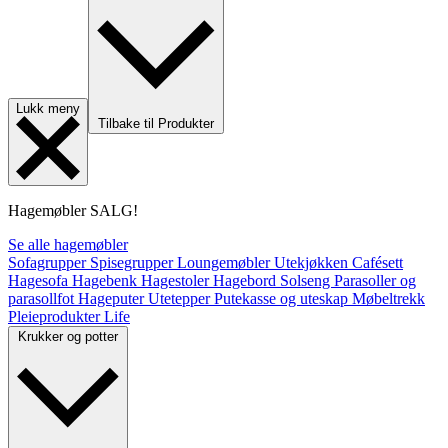
Lukk meny
Tilbake til Produkter
Hagemøbler
SALG!
Se alle hagemøbler
Sofagrupper
Spisegrupper
Loungemøbler
Utekjøkken
Cafésett
Hagesofa
Hagebenk
Hagestoler
Hagebord
Solseng
Parasoller og
parasollfot
Hageputer
Utetepper
Putekasse og uteskap
Møbeltrekk
Pleieprodukter
Life
Krukker og potter