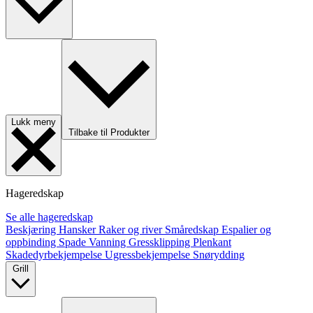
Lukk meny
Tilbake til Produkter
Hageredskap
Se alle hageredskap
Beskjæring
Hansker
Raker og river
Småredskap
Espalier og
oppbinding
Spade
Vanning
Gressklipping
Plenkant
Skadedyrbekjempelse
Ugressbekjempelse
Snørydding
Grill