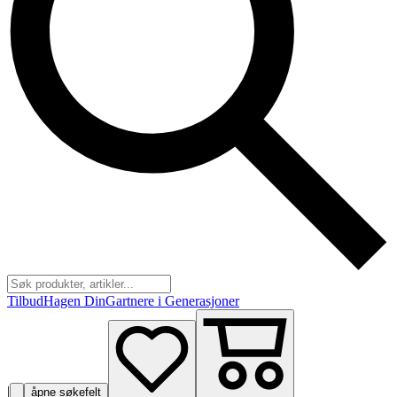
Tilbud
Hagen Din
Gartnere i Generasjoner
|
åpne søkefelt