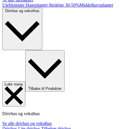
Uteblomster
Hageplanter flerårige
30-50%
Middelhavsplanter
Drivhus og veksthus
Lukk meny
Tilbake til Produkter
Drivhus og veksthus
Se alle drivhus og veksthus
Drivhus
Lite drivhus
Tilbehør drivhus