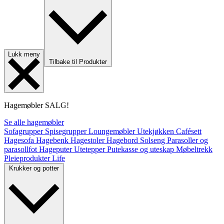
Lukk meny
Tilbake til Produkter
Hagemøbler
SALG!
Se alle hagemøbler
Sofagrupper
Spisegrupper
Loungemøbler
Utekjøkken
Cafésett
Hagesofa
Hagebenk
Hagestoler
Hagebord
Solseng
Parasoller og
parasollfot
Hageputer
Utetepper
Putekasse og uteskap
Møbeltrekk
Pleieprodukter
Life
Krukker og potter