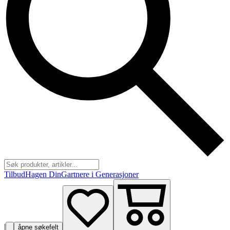
Tilbud
Hagen Din
Gartnere i Generasjoner
|
åpne søkefelt