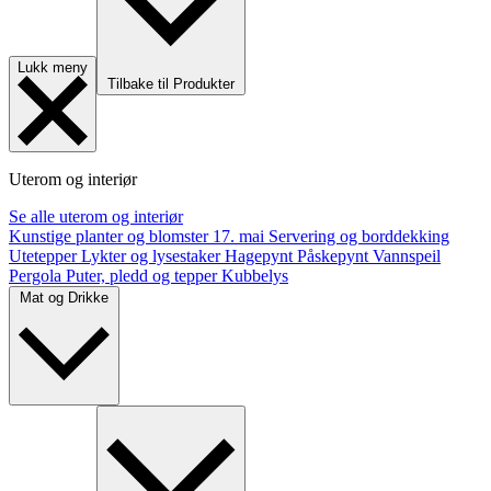
Lukk meny
Tilbake til Produkter
Uterom og interiør
Se alle uterom og interiør
Kunstige planter og blomster
17. mai
Servering og borddekking
Utetepper
Lykter og lysestaker
Hagepynt
Påskepynt
Vannspeil
Pergola
Puter, pledd og tepper
Kubbelys
Mat og Drikke