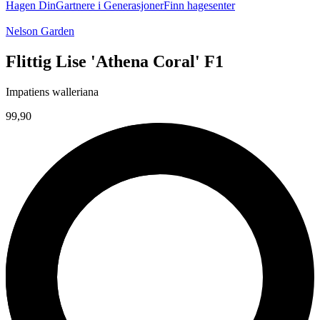
Hagen Din
Gartnere i Generasjoner
Finn hagesenter
Nelson Garden
Flittig Lise 'Athena Coral' F1
Impatiens walleriana
99,90