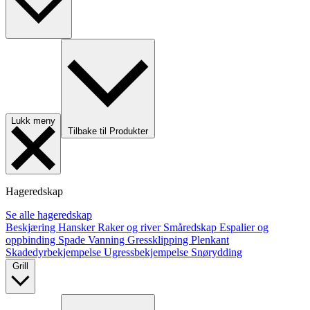
Lukk meny
Tilbake til Produkter
Hageredskap
Se alle hageredskap
Beskjæring
Hansker
Raker og river
Småredskap
Espalier og
oppbinding
Spade
Vanning
Gressklipping
Plenkant
Skadedyrbekjempelse
Ugressbekjempelse
Snørydding
Grill