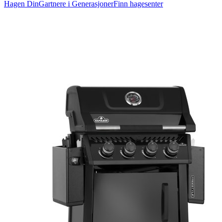
Hagen Din
Gartnere i Generasjoner
Finn hagesenter