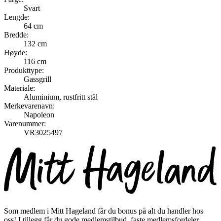
Svart
Lengde:
64 cm
Bredde:
132 cm
Høyde:
116 cm
Produkttype:
Gassgrill
Materiale:
Aluminium, rustfritt stål
Merkevarenavn:
Napoleon
Varenummer:
VR3025497
Som medlem i Mitt Hageland får du bonus på alt du handler hos
oss! I tillegg får du gode medlemstilbud, faste medlemsfordeler,