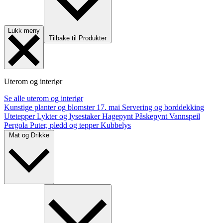
Lukk meny
Tilbake til Produkter
Uterom og interiør
Se alle uterom og interiør
Kunstige planter og blomster
17. mai
Servering og borddekking
Utetepper
Lykter og lysestaker
Hagepynt
Påskepynt
Vannspeil
Pergola
Puter, pledd og tepper
Kubbelys
Mat og Drikke