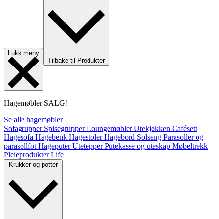
Lukk meny
Tilbake til Produkter
Hagemøbler
SALG!
Se alle hagemøbler
Sofagrupper
Spisegrupper
Loungemøbler
Utekjøkken
Cafésett
Hagesofa
Hagebenk
Hagestoler
Hagebord
Solseng
Parasoller og
parasollfot
Hageputer
Utetepper
Putekasse og uteskap
Møbeltrekk
Pleieprodukter
Life
Krukker og potter