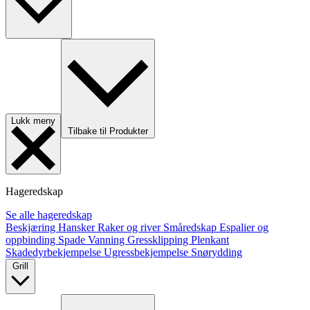
Lukk meny
Tilbake til Produkter
Hageredskap
Se alle hageredskap
Beskjæring
Hansker
Raker og river
Småredskap
Espalier og
oppbinding
Spade
Vanning
Gressklipping
Plenkant
Skadedyrbekjempelse
Ugressbekjempelse
Snørydding
Grill