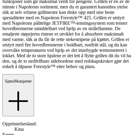
funksjoner som gir maksimal verdi for pengene. Grillen er en av de
minste i Napoleons sortiment, men du er garantert kanonbra ytelse
slik at selv erfarne grillmestre kan diske opp med sine beste
spesialiteter med en Napoleon Freestyle™ 425. Grillen er utstyrt
med Napoleons pålitelige JETFIRE™-tenningssystem som tenner
hovedbrennerne umiddelbart ved hjelp av en stråleflamme. De
emaljerte støpejerns ristene er utviklet for å absorbere maksimalt
med varme, slik at du får de rette stekestripene på kjøttet. Grillen er
utstyrt med fire hovedbrennerne i holdbart, rustfritt stål, og du kan
overvåke temperaturen ved hjelp av det innebygde termometeret i
lokket. Med de to store hjulene er det lett å flytte grillen dit du vil ha
den, og de to nedfellbare sidebordene med redskapskroker gjør det
enkelt å tilpasse Freestyle™ etter behov og plass.
Spesifikasjoner
Opprinnelsesland:
Kina
Farge: