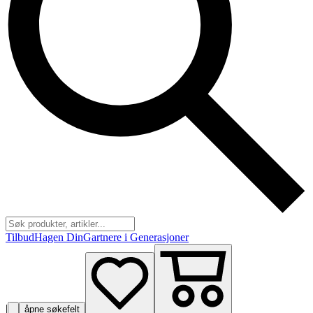
Tilbud
Hagen Din
Gartnere i Generasjoner
|
åpne søkefelt