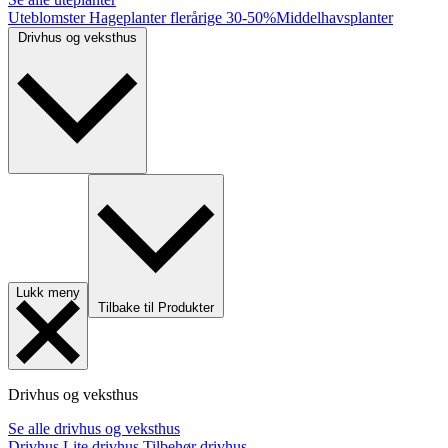
Uteblomster
Hageplanter flerårige
30-50%
Middelhavsplanter
Drivhus og veksthus
Lukk meny
Tilbake til Produkter
Drivhus og veksthus
Se alle drivhus og veksthus
Drivhus
Lite drivhus
Tilbehør drivhus