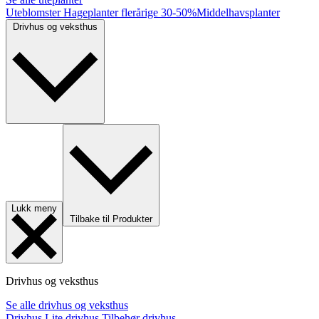
Uteblomster
Hageplanter flerårige
30-50%
Middelhavsplanter
Drivhus og veksthus
Lukk meny
Tilbake til Produkter
Drivhus og veksthus
Se alle drivhus og veksthus
Drivhus
Lite drivhus
Tilbehør drivhus