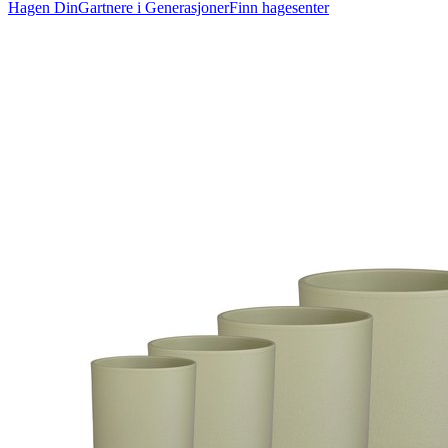
Hagen Din
Gartnere i Generasjoner
Finn hagesenter