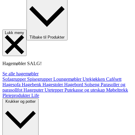
Lukk meny
Tilbake til Produkter
Hagemøbler
SALG!
Se alle hagemøbler
Sofagrupper
Spisegrupper
Loungemøbler
Utekjøkken
Cafésett
Hagesofa
Hagebenk
Hagestoler
Hagebord
Solseng
Parasoller og
parasollfot
Hageputer
Utetepper
Putekasse og uteskap
Møbeltrekk
Pleieprodukter
Life
Krukker og potter