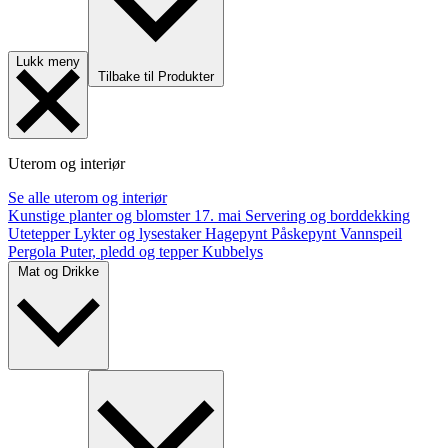
Lukk meny
Tilbake til Produkter
Uterom og interiør
Se alle uterom og interiør
Kunstige planter og blomster
17. mai
Servering og borddekking
Utetepper
Lykter og lysestaker
Hagepynt
Påskepynt
Vannspeil
Pergola
Puter, pledd og tepper
Kubbelys
Mat og Drikke