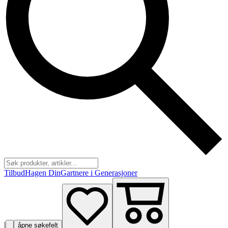
Tilbud
Hagen Din
Gartnere i Generasjoner
|
åpne søkefelt