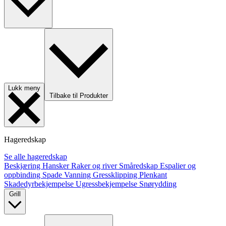
Lukk meny
Tilbake til Produkter
Hageredskap
Se alle hageredskap
Beskjæring
Hansker
Raker og river
Småredskap
Espalier og
oppbinding
Spade
Vanning
Gressklipping
Plenkant
Skadedyrbekjempelse
Ugressbekjempelse
Snørydding
Grill