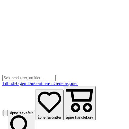
Tilbud
Hagen Din
Gartnere i Generasjoner
|
åpne søkefelt
åpne favoritter
åpne handlekurv