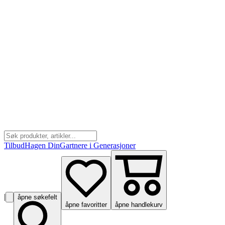
Tilbud
Hagen Din
Gartnere i Generasjoner
|
åpne søkefelt
åpne favoritter
åpne handlekurv