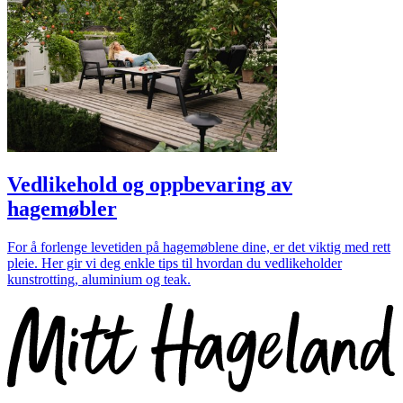
Vedlikehold og oppbevaring av
hagemøbler
For å forlenge levetiden på hagemøblene dine, er det viktig med rett
pleie. Her gir vi deg enkle tips til hvordan du vedlikeholder
kunstrotting, aluminium og teak.