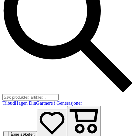
Tilbud
Hagen Din
Gartnere i Generasjoner
|
åpne søkefelt