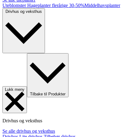
Uteblomster
Hageplanter flerårige
30-50%
Middelhavsplanter
Drivhus og veksthus
Lukk meny
Tilbake til Produkter
Drivhus og veksthus
Se alle drivhus og veksthus
Drivhus
Lite drivhus
Tilbehør drivhus