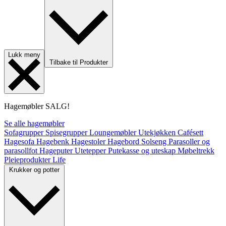
Lukk meny
Tilbake til Produkter
Hagemøbler
SALG!
Se alle hagemøbler
Sofagrupper
Spisegrupper
Loungemøbler
Utekjøkken
Cafésett
Hagesofa
Hagebenk
Hagestoler
Hagebord
Solseng
Parasoller og
parasollfot
Hageputer
Utetepper
Putekasse og uteskap
Møbeltrekk
Pleieprodukter
Life
Krukker og potter