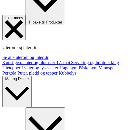
Lukk meny
Tilbake til Produkter
Uterom og interiør
Se alle uterom og interiør
Kunstige planter og blomster
17. mai
Servering og borddekking
Utetepper
Lykter og lysestaker
Hagepynt
Påskepynt
Vannspeil
Pergola
Puter, pledd og tepper
Kubbelys
Mat og Drikke