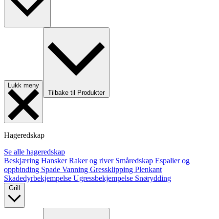
Lukk meny
Tilbake til Produkter
Hageredskap
Se alle hageredskap
Beskjæring
Hansker
Raker og river
Småredskap
Espalier og
oppbinding
Spade
Vanning
Gressklipping
Plenkant
Skadedyrbekjempelse
Ugressbekjempelse
Snørydding
Grill