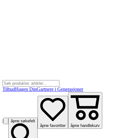
Tilbud
Hagen Din
Gartnere i Generasjoner
|
åpne søkefelt
åpne favoritter
åpne handlekurv