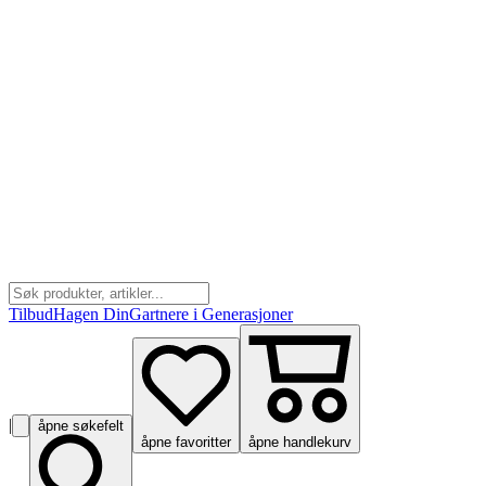
Tilbud
Hagen Din
Gartnere i Generasjoner
|
åpne søkefelt
åpne favoritter
åpne handlekurv