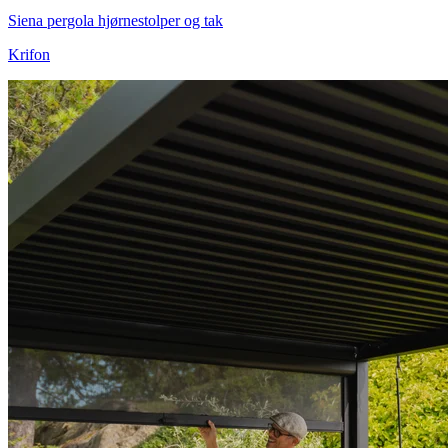
Siena pergola hjørnestolper og tak
Krifon