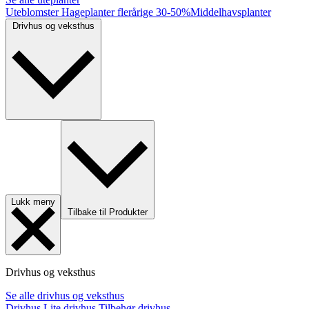
Uteblomster
Hageplanter flerårige
30-50%
Middelhavsplanter
Drivhus og veksthus
Lukk meny
Tilbake til Produkter
Drivhus og veksthus
Se alle drivhus og veksthus
Drivhus
Lite drivhus
Tilbehør drivhus