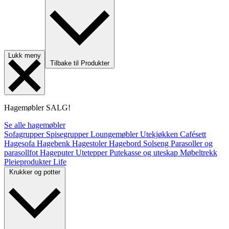
Lukk meny
Tilbake til Produkter
Hagemøbler
SALG!
Se alle hagemøbler
Sofagrupper
Spisegrupper
Loungemøbler
Utekjøkken
Cafésett
Hagesofa
Hagebenk
Hagestoler
Hagebord
Solseng
Parasoller og
parasollfot
Hageputer
Utetepper
Putekasse og uteskap
Møbeltrekk
Pleieprodukter
Life
Krukker og potter