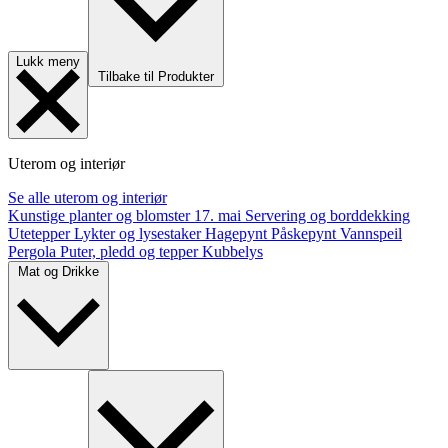
Lukk meny
Tilbake til Produkter
Uterom og interiør
Se alle uterom og interiør
Kunstige planter og blomster
17. mai
Servering og borddekking
Utetepper
Lykter og lysestaker
Hagepynt
Påskepynt
Vannspeil
Pergola
Puter, pledd og tepper
Kubbelys
Mat og Drikke