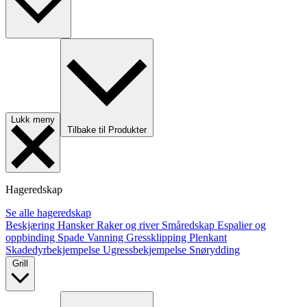
Lukk meny
Tilbake til Produkter
Hageredskap
Se alle hageredskap
Beskjæring
Hansker
Raker og river
Småredskap
Espalier og
oppbinding
Spade
Vanning
Gressklipping
Plenkant
Skadedyrbekjempelse
Ugressbekjempelse
Snørydding
Grill