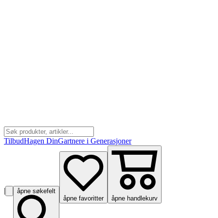
Tilbud
Hagen Din
Gartnere i Generasjoner
|
åpne søkefelt
åpne favoritter
åpne handlekurv