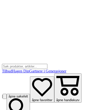
Tilbud
Hagen Din
Gartnere i Generasjoner
|
åpne søkefelt
åpne favoritter
åpne handlekurv