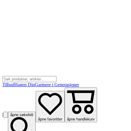
Tilbud
Hagen Din
Gartnere i Generasjoner
|
åpne søkefelt
åpne favoritter
åpne handlekurv