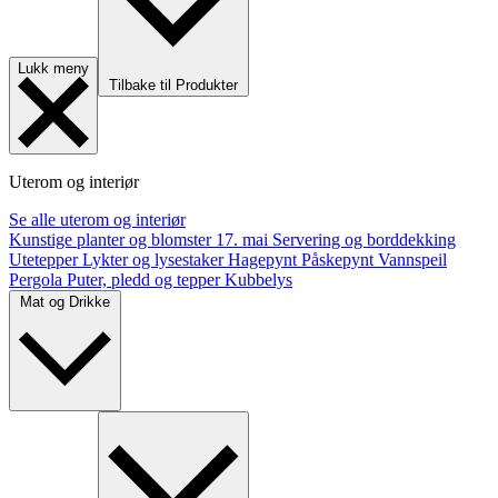
Lukk meny
Tilbake til Produkter
Uterom og interiør
Se alle uterom og interiør
Kunstige planter og blomster
17. mai
Servering og borddekking
Utetepper
Lykter og lysestaker
Hagepynt
Påskepynt
Vannspeil
Pergola
Puter, pledd og tepper
Kubbelys
Mat og Drikke