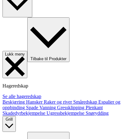
Lukk meny
Tilbake til Produkter
Hageredskap
Se alle hageredskap
Beskjæring
Hansker
Raker og river
Småredskap
Espalier og
oppbinding
Spade
Vanning
Gressklipping
Plenkant
Skadedyrbekjempelse
Ugressbekjempelse
Snørydding
Grill