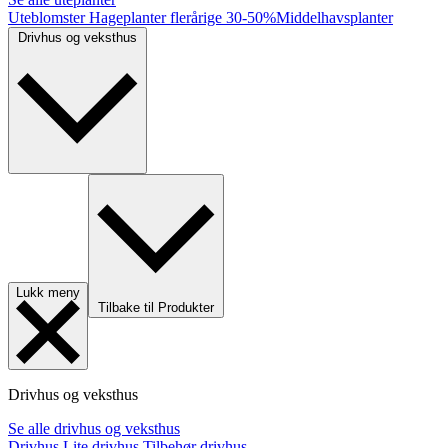
Uteblomster
Hageplanter flerårige
30-50%
Middelhavsplanter
Drivhus og veksthus
Lukk meny
Tilbake til Produkter
Drivhus og veksthus
Se alle drivhus og veksthus
Drivhus
Lite drivhus
Tilbehør drivhus