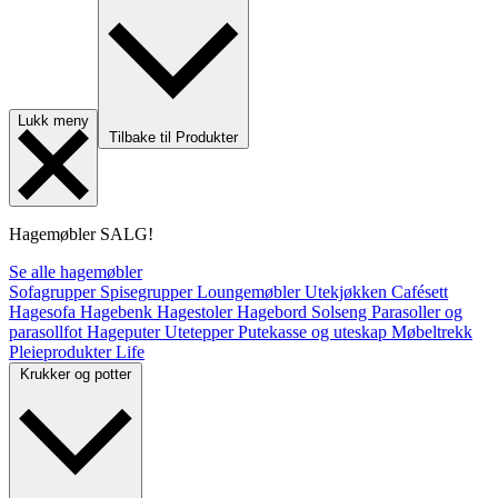
Lukk meny
Tilbake til Produkter
Hagemøbler
SALG!
Se alle hagemøbler
Sofagrupper
Spisegrupper
Loungemøbler
Utekjøkken
Cafésett
Hagesofa
Hagebenk
Hagestoler
Hagebord
Solseng
Parasoller og
parasollfot
Hageputer
Utetepper
Putekasse og uteskap
Møbeltrekk
Pleieprodukter
Life
Krukker og potter