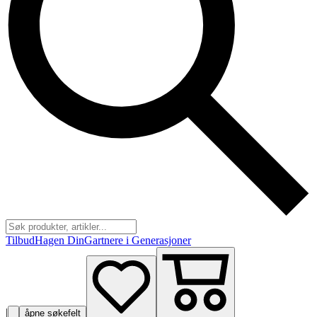
Tilbud
Hagen Din
Gartnere i Generasjoner
|
åpne søkefelt