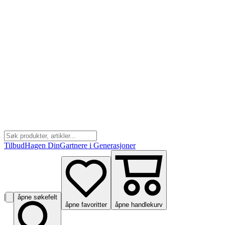
Tilbud
Hagen Din
Gartnere i Generasjoner
|
åpne søkefelt
åpne favoritter
åpne handlekurv