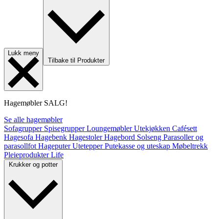
Lukk meny
Tilbake til Produkter
Hagemøbler
SALG!
Se alle hagemøbler
Sofagrupper
Spisegrupper
Loungemøbler
Utekjøkken
Cafésett
Hagesofa
Hagebenk
Hagestoler
Hagebord
Solseng
Parasoller og
parasollfot
Hageputer
Utetepper
Putekasse og uteskap
Møbeltrekk
Pleieprodukter
Life
Krukker og potter