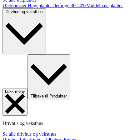
Uteblomster
Hageplanter flerårige
30-50%
Middelhavsplanter
Drivhus og veksthus
Lukk meny
Tilbake til Produkter
Drivhus og veksthus
Se alle drivhus og veksthus
Drivhus
Lite drivhus
Tilbehør drivhus