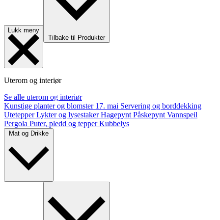
Lukk meny
Tilbake til Produkter
Uterom og interiør
Se alle uterom og interiør
Kunstige planter og blomster
17. mai
Servering og borddekking
Utetepper
Lykter og lysestaker
Hagepynt
Påskepynt
Vannspeil
Pergola
Puter, pledd og tepper
Kubbelys
Mat og Drikke