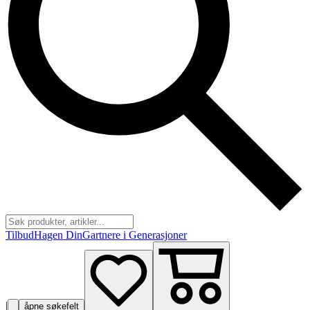
Tilbud
Hagen Din
Gartnere i Generasjoner
|
åpne søkefelt