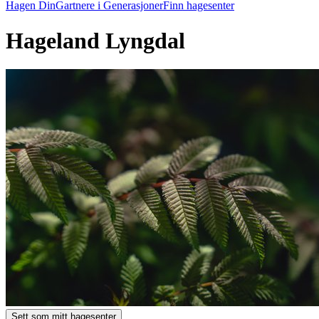
Hagen Din
Gartnere i Generasjoner
Finn hagesenter
Hageland Lyngdal
Sett som mitt hagesenter