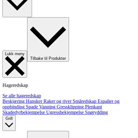
Lukk meny
Tilbake til Produkter
Hageredskap
Se alle hageredskap
Beskjæring
Hansker
Raker og river
Småredskap
Espalier og
oppbinding
Spade
Vanning
Gressklipping
Plenkant
Skadedyrbekjempelse
Ugressbekjempelse
Snørydding
Grill