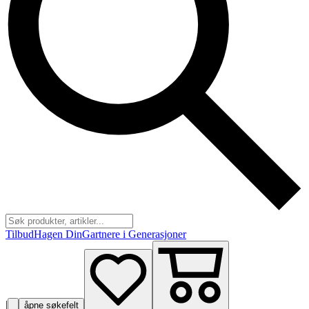
Tilbud
Hagen Din
Gartnere i Generasjoner
|
åpne søkefelt