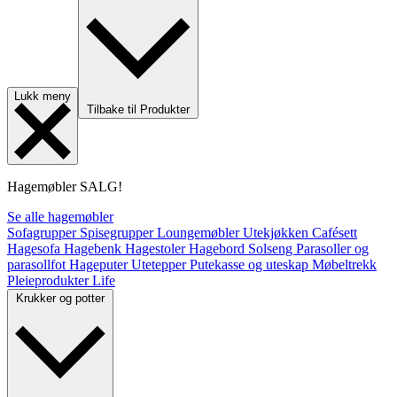
Lukk meny
Tilbake til Produkter
Hagemøbler
SALG!
Se alle hagemøbler
Sofagrupper
Spisegrupper
Loungemøbler
Utekjøkken
Cafésett
Hagesofa
Hagebenk
Hagestoler
Hagebord
Solseng
Parasoller og
parasollfot
Hageputer
Utetepper
Putekasse og uteskap
Møbeltrekk
Pleieprodukter
Life
Krukker og potter