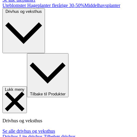
Uteblomster
Hageplanter flerårige
30-50%
Middelhavsplanter
Drivhus og veksthus
Lukk meny
Tilbake til Produkter
Drivhus og veksthus
Se alle drivhus og veksthus
Drivhus
Lite drivhus
Tilbehør drivhus