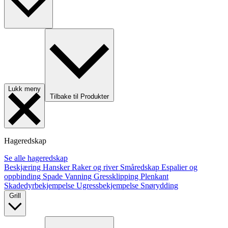
Lukk meny
Tilbake til Produkter
Hageredskap
Se alle hageredskap
Beskjæring
Hansker
Raker og river
Småredskap
Espalier og
oppbinding
Spade
Vanning
Gressklipping
Plenkant
Skadedyrbekjempelse
Ugressbekjempelse
Snørydding
Grill