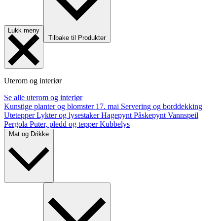
Lukk meny
Tilbake til Produkter
Uterom og interiør
Se alle uterom og interiør
Kunstige planter og blomster
17. mai
Servering og borddekking
Utetepper
Lykter og lysestaker
Hagepynt
Påskepynt
Vannspeil
Pergola
Puter, pledd og tepper
Kubbelys
Mat og Drikke