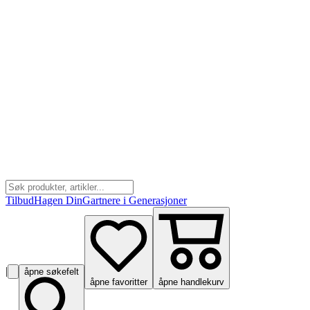
Tilbud
Hagen Din
Gartnere i Generasjoner
|
åpne søkefelt
åpne favoritter
åpne handlekurv