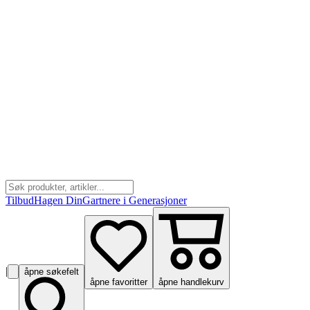
Tilbud
Hagen Din
Gartnere i Generasjoner
|
åpne søkefelt
åpne favoritter
åpne handlekurv