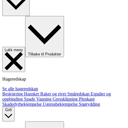
Lukk meny
Tilbake til Produkter
Hageredskap
Se alle hageredskap
Beskjæring
Hansker
Raker og river
Småredskap
Espalier og
oppbinding
Spade
Vanning
Gressklipping
Plenkant
Skadedyrbekjempelse
Ugressbekjempelse
Snørydding
Grill