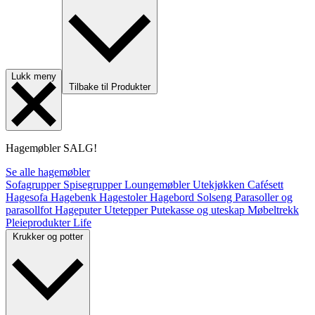
Lukk meny
Tilbake til Produkter
Hagemøbler
SALG!
Se alle hagemøbler
Sofagrupper
Spisegrupper
Loungemøbler
Utekjøkken
Cafésett
Hagesofa
Hagebenk
Hagestoler
Hagebord
Solseng
Parasoller og
parasollfot
Hageputer
Utetepper
Putekasse og uteskap
Møbeltrekk
Pleieprodukter
Life
Krukker og potter