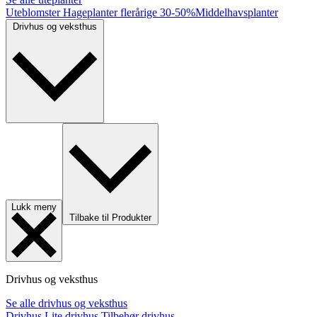
Uteblomster
Hageplanter flerårige
30-50%
Middelhavsplanter
Drivhus og veksthus
Lukk meny
Tilbake til Produkter
Drivhus og veksthus
Se alle drivhus og veksthus
Drivhus
Lite drivhus
Tilbehør drivhus