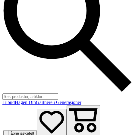
Tilbud
Hagen Din
Gartnere i Generasjoner
|
åpne søkefelt