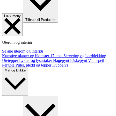
Lukk meny
Tilbake til Produkter
Uterom og interiør
Se alle uterom og interiør
Kunstige planter og blomster
17. mai
Servering og borddekking
Utetepper
Lykter og lysestaker
Hagepynt
Påskepynt
Vannspeil
Pergola
Puter, pledd og tepper
Kubbelys
Mat og Drikke