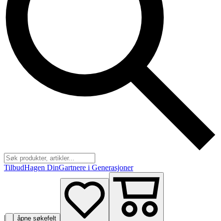
Tilbud
Hagen Din
Gartnere i Generasjoner
|
åpne søkefelt