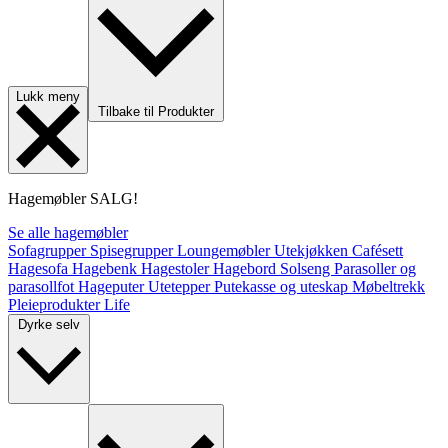
Lukk meny
Tilbake til Produkter
Hagemøbler
SALG!
Se alle hagemøbler
Sofagrupper
Spisegrupper
Loungemøbler
Utekjøkken
Cafésett
Hagesofa
Hagebenk
Hagestoler
Hagebord
Solseng
Parasoller og
parasollfot
Hageputer
Utetepper
Putekasse og uteskap
Møbeltrekk
Pleieprodukter
Life
Dyrke selv