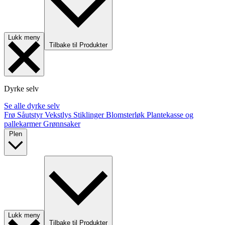
Lukk meny
Tilbake til Produkter
Dyrke selv
Se alle dyrke selv
Frø
Såutstyr
Vekstlys
Stiklinger
Blomsterløk
Plantekasse og
pallekarmer
Grønnsaker
Plen
Lukk meny
Tilbake til Produkter