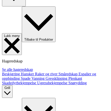
Lukk meny
Tilbake til Produkter
Hageredskap
Se alle hageredskap
Beskjæring
Hansker
Raker og river
Småredskap
Espalier og
oppbinding
Spade
Vanning
Gressklipping
Plenkant
Skadedyrbekjempelse
Ugressbekjempelse
Snørydding
Grill