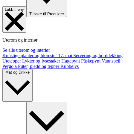
Lukk meny
Tilbake til Produkter
Uterom og interiør
Se alle uterom og interiør
Kunstige planter og blomster
17. mai
Servering og borddekking
Utetepper
Lykter og lysestaker
Hagepynt
Påskepynt
Vannspeil
Pergola
Puter, pledd og tepper
Kubbelys
Mat og Drikke