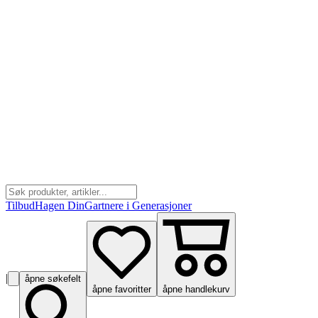
Tilbud
Hagen Din
Gartnere i Generasjoner
|
åpne søkefelt
åpne favoritter
åpne handlekurv