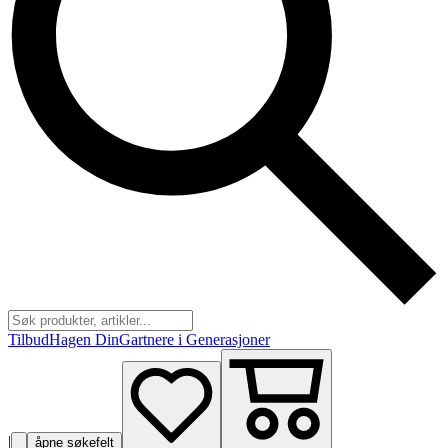
Tilbud
Hagen Din
Gartnere i Generasjoner
|
åpne søkefelt