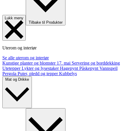
Lukk meny
Tilbake til Produkter
Uterom og interiør
Se alle uterom og interiør
Kunstige planter og blomster
17. mai
Servering og borddekking
Utetepper
Lykter og lysestaker
Hagepynt
Påskepynt
Vannspeil
Pergola
Puter, pledd og tepper
Kubbelys
Mat og Drikke