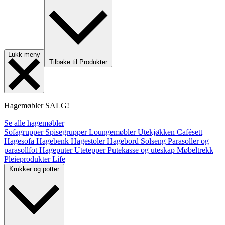
Lukk meny
Tilbake til Produkter
Hagemøbler
SALG!
Se alle hagemøbler
Sofagrupper
Spisegrupper
Loungemøbler
Utekjøkken
Cafésett
Hagesofa
Hagebenk
Hagestoler
Hagebord
Solseng
Parasoller og
parasollfot
Hageputer
Utetepper
Putekasse og uteskap
Møbeltrekk
Pleieprodukter
Life
Krukker og potter