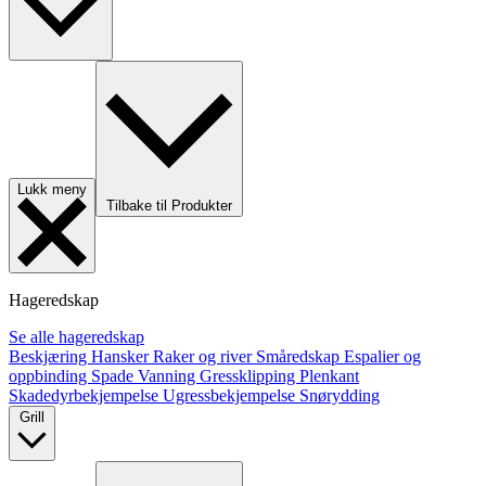
Lukk meny
Tilbake til Produkter
Hageredskap
Se alle hageredskap
Beskjæring
Hansker
Raker og river
Småredskap
Espalier og
oppbinding
Spade
Vanning
Gressklipping
Plenkant
Skadedyrbekjempelse
Ugressbekjempelse
Snørydding
Grill