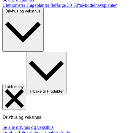
Uteblomster
Hageplanter flerårige
30-50%
Middelhavsplanter
Drivhus og veksthus
Lukk meny
Tilbake til Produkter
Drivhus og veksthus
Se alle drivhus og veksthus
Drivhus
Lite drivhus
Tilbehør drivhus