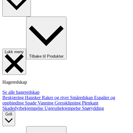
Lukk meny
Tilbake til Produkter
Hageredskap
Se alle hageredskap
Beskjæring
Hansker
Raker og river
Småredskap
Espalier og
oppbinding
Spade
Vanning
Gressklipping
Plenkant
Skadedyrbekjempelse
Ugressbekjempelse
Snørydding
Grill