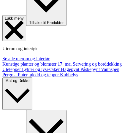
Lukk meny
Tilbake til Produkter
Uterom og interiør
Se alle uterom og interiør
Kunstige planter og blomster
17. mai
Servering og borddekking
Utetepper
Lykter og lysestaker
Hagepynt
Påskepynt
Vannspeil
Pergola
Puter, pledd og tepper
Kubbelys
Mat og Drikke