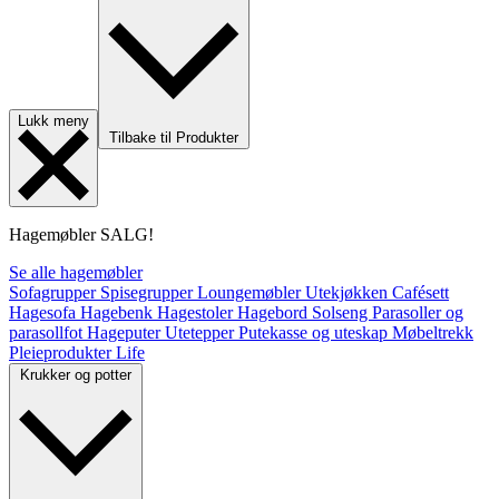
Lukk meny
Tilbake til Produkter
Hagemøbler
SALG!
Se alle hagemøbler
Sofagrupper
Spisegrupper
Loungemøbler
Utekjøkken
Cafésett
Hagesofa
Hagebenk
Hagestoler
Hagebord
Solseng
Parasoller og
parasollfot
Hageputer
Utetepper
Putekasse og uteskap
Møbeltrekk
Pleieprodukter
Life
Krukker og potter