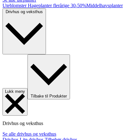
Uteblomster
Hageplanter flerårige
30-50%
Middelhavsplanter
Drivhus og veksthus
Lukk meny
Tilbake til Produkter
Drivhus og veksthus
Se alle drivhus og veksthus
Drivhus
Lite drivhus
Tilbehør drivhus