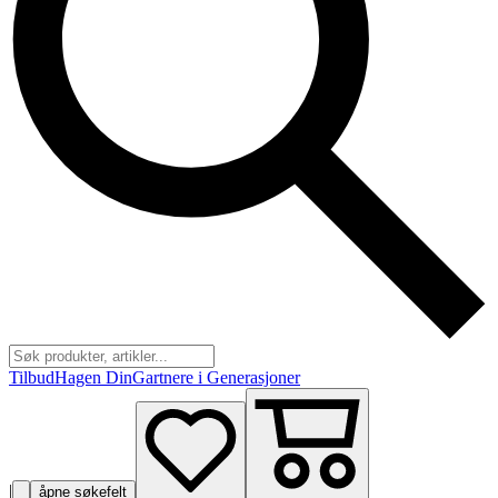
Tilbud
Hagen Din
Gartnere i Generasjoner
|
åpne søkefelt