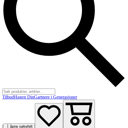
Tilbud
Hagen Din
Gartnere i Generasjoner
|
åpne søkefelt