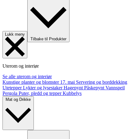
Lukk meny
Tilbake til Produkter
Uterom og interiør
Se alle uterom og interiør
Kunstige planter og blomster
17. mai
Servering og borddekking
Utetepper
Lykter og lysestaker
Hagepynt
Påskepynt
Vannspeil
Pergola
Puter, pledd og tepper
Kubbelys
Mat og Drikke