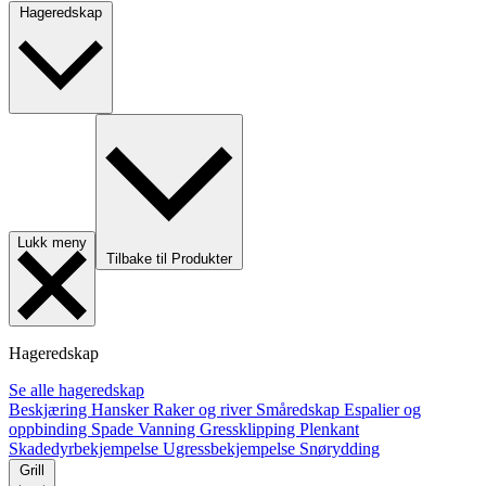
Hageredskap
Lukk meny
Tilbake til Produkter
Hageredskap
Se alle hageredskap
Beskjæring
Hansker
Raker og river
Småredskap
Espalier og
oppbinding
Spade
Vanning
Gressklipping
Plenkant
Skadedyrbekjempelse
Ugressbekjempelse
Snørydding
Grill