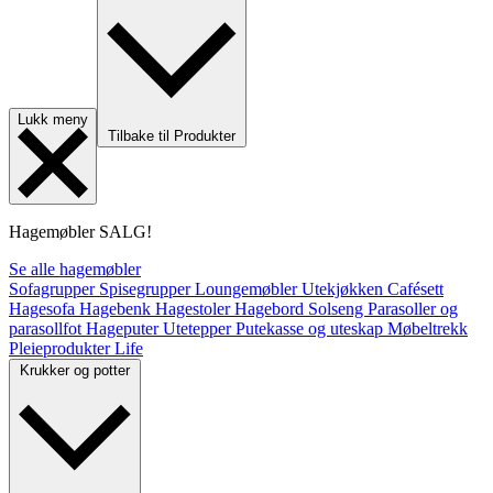
Lukk meny
Tilbake til Produkter
Hagemøbler
SALG!
Se alle hagemøbler
Sofagrupper
Spisegrupper
Loungemøbler
Utekjøkken
Cafésett
Hagesofa
Hagebenk
Hagestoler
Hagebord
Solseng
Parasoller og
parasollfot
Hageputer
Utetepper
Putekasse og uteskap
Møbeltrekk
Pleieprodukter
Life
Krukker og potter