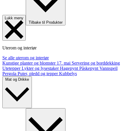
Lukk meny
Tilbake til Produkter
Uterom og interiør
Se alle uterom og interiør
Kunstige planter og blomster
17. mai
Servering og borddekking
Utetepper
Lykter og lysestaker
Hagepynt
Påskepynt
Vannspeil
Pergola
Puter, pledd og tepper
Kubbelys
Mat og Drikke