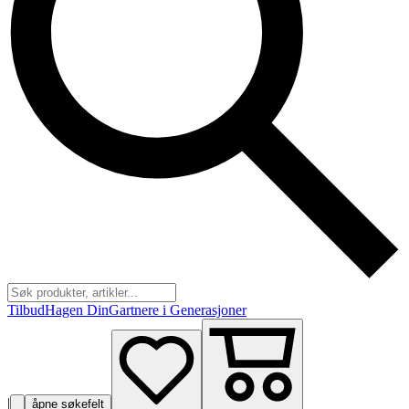
Tilbud
Hagen Din
Gartnere i Generasjoner
|
åpne søkefelt