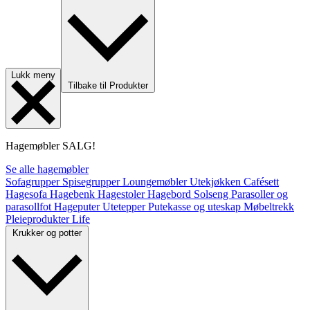
Lukk meny
Tilbake til Produkter
Hagemøbler
SALG!
Se alle hagemøbler
Sofagrupper
Spisegrupper
Loungemøbler
Utekjøkken
Cafésett
Hagesofa
Hagebenk
Hagestoler
Hagebord
Solseng
Parasoller og
parasollfot
Hageputer
Utetepper
Putekasse og uteskap
Møbeltrekk
Pleieprodukter
Life
Krukker og potter