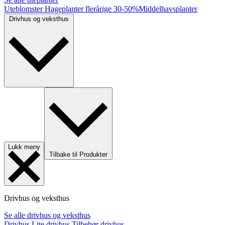
Uteblomster
Hageplanter flerårige
30-50%
Middelhavsplanter
Drivhus og veksthus
Lukk meny
Tilbake til Produkter
Drivhus og veksthus
Se alle drivhus og veksthus
Drivhus
Lite drivhus
Tilbehør drivhus