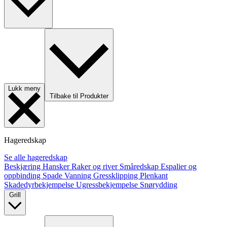
Lukk meny
Tilbake til Produkter
Hageredskap
Se alle hageredskap
Beskjæring
Hansker
Raker og river
Småredskap
Espalier og
oppbinding
Spade
Vanning
Gressklipping
Plenkant
Skadedyrbekjempelse
Ugressbekjempelse
Snørydding
Grill