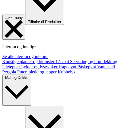
Lukk meny
Tilbake til Produkter
Uterom og interiør
Se alle uterom og interiør
Kunstige planter og blomster
17. mai
Servering og borddekking
Utetepper
Lykter og lysestaker
Hagepynt
Påskepynt
Vannspeil
Pergola
Puter, pledd og tepper
Kubbelys
Mat og Drikke