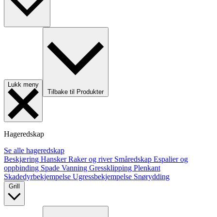
Lukk meny
Tilbake til Produkter
Hageredskap
Se alle hageredskap
Beskjæring
Hansker
Raker og river
Småredskap
Espalier og
oppbinding
Spade
Vanning
Gressklipping
Plenkant
Skadedyrbekjempelse
Ugressbekjempelse
Snørydding
Grill