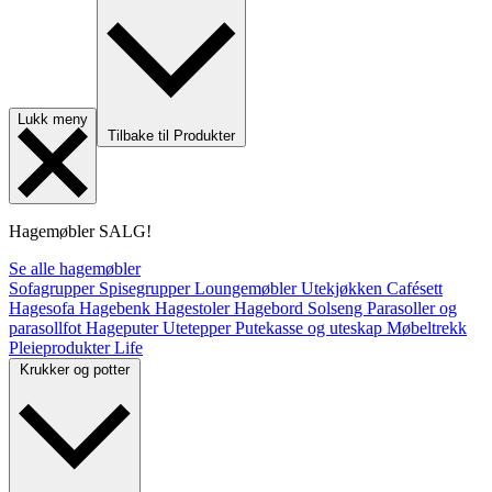
Lukk meny
Tilbake til Produkter
Hagemøbler
SALG!
Se alle hagemøbler
Sofagrupper
Spisegrupper
Loungemøbler
Utekjøkken
Cafésett
Hagesofa
Hagebenk
Hagestoler
Hagebord
Solseng
Parasoller og
parasollfot
Hageputer
Utetepper
Putekasse og uteskap
Møbeltrekk
Pleieprodukter
Life
Krukker og potter