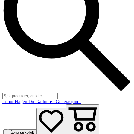
Tilbud
Hagen Din
Gartnere i Generasjoner
|
åpne søkefelt