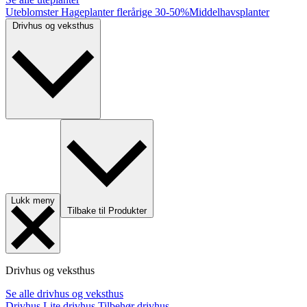
Uteblomster
Hageplanter flerårige
30-50%
Middelhavsplanter
Drivhus og veksthus
Lukk meny
Tilbake til Produkter
Drivhus og veksthus
Se alle drivhus og veksthus
Drivhus
Lite drivhus
Tilbehør drivhus