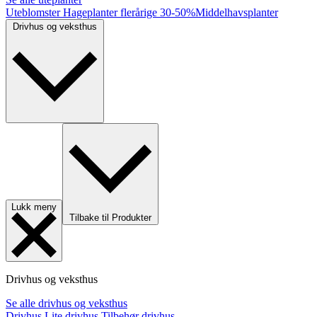
Uteblomster
Hageplanter flerårige
30-50%
Middelhavsplanter
Drivhus og veksthus
Lukk meny
Tilbake til Produkter
Drivhus og veksthus
Se alle drivhus og veksthus
Drivhus
Lite drivhus
Tilbehør drivhus