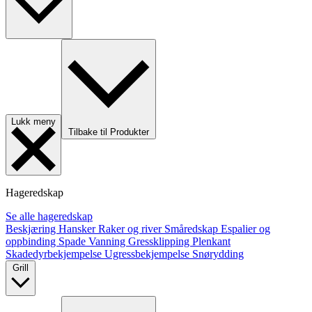
Lukk meny
Tilbake til Produkter
Hageredskap
Se alle hageredskap
Beskjæring
Hansker
Raker og river
Småredskap
Espalier og
oppbinding
Spade
Vanning
Gressklipping
Plenkant
Skadedyrbekjempelse
Ugressbekjempelse
Snørydding
Grill