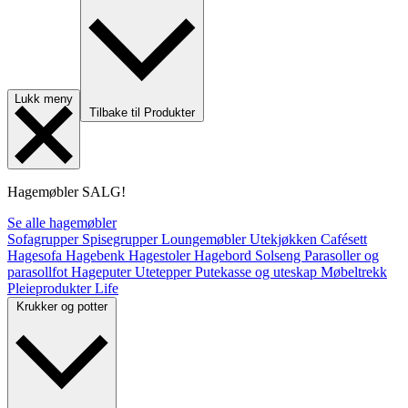
Lukk meny
Tilbake til Produkter
Hagemøbler
SALG!
Se alle hagemøbler
Sofagrupper
Spisegrupper
Loungemøbler
Utekjøkken
Cafésett
Hagesofa
Hagebenk
Hagestoler
Hagebord
Solseng
Parasoller og
parasollfot
Hageputer
Utetepper
Putekasse og uteskap
Møbeltrekk
Pleieprodukter
Life
Krukker og potter