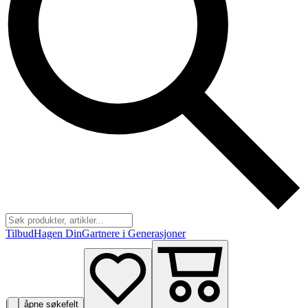
Tilbud
Hagen Din
Gartnere i Generasjoner
|
åpne søkefelt