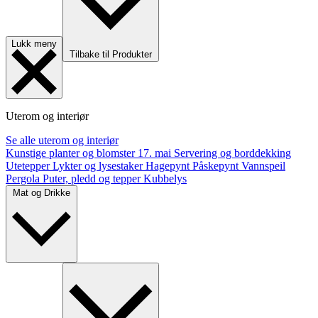
Lukk meny
Tilbake til Produkter
Uterom og interiør
Se alle uterom og interiør
Kunstige planter og blomster
17. mai
Servering og borddekking
Utetepper
Lykter og lysestaker
Hagepynt
Påskepynt
Vannspeil
Pergola
Puter, pledd og tepper
Kubbelys
Mat og Drikke