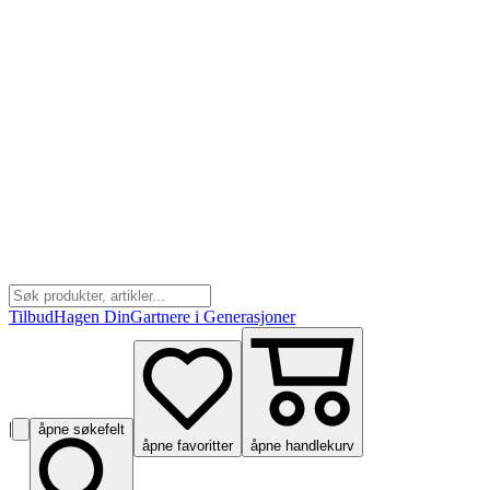
Tilbud
Hagen Din
Gartnere i Generasjoner
|
åpne søkefelt
åpne favoritter
åpne handlekurv