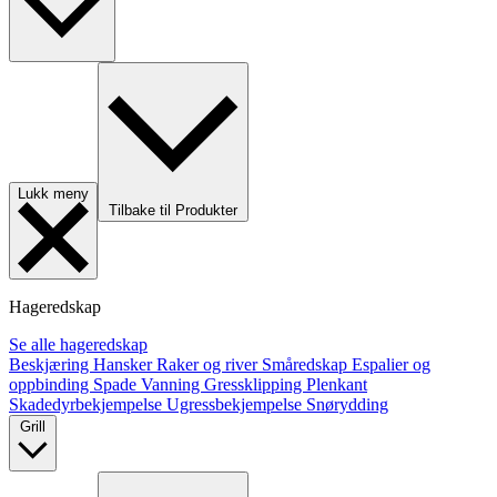
Lukk meny
Tilbake til Produkter
Hageredskap
Se alle hageredskap
Beskjæring
Hansker
Raker og river
Småredskap
Espalier og
oppbinding
Spade
Vanning
Gressklipping
Plenkant
Skadedyrbekjempelse
Ugressbekjempelse
Snørydding
Grill