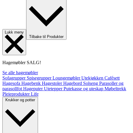
Lukk meny
Tilbake til Produkter
Hagemøbler
SALG!
Se alle hagemøbler
Sofagrupper
Spisegrupper
Loungemøbler
Utekjøkken
Cafésett
Hagesofa
Hagebenk
Hagestoler
Hagebord
Solseng
Parasoller og
parasollfot
Hageputer
Utetepper
Putekasse og uteskap
Møbeltrekk
Pleieprodukter
Life
Krukker og potter