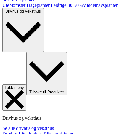
Uteblomster
Hageplanter flerårige
30-50%
Middelhavsplanter
Drivhus og veksthus
Lukk meny
Tilbake til Produkter
Drivhus og veksthus
Se alle drivhus og veksthus
Drivhus
Lite drivhus
Tilbehør drivhus