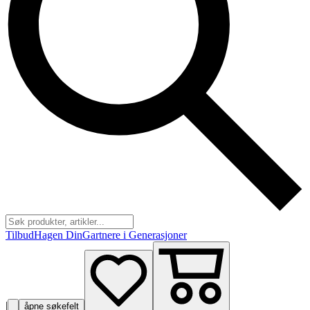
Tilbud
Hagen Din
Gartnere i Generasjoner
|
åpne søkefelt