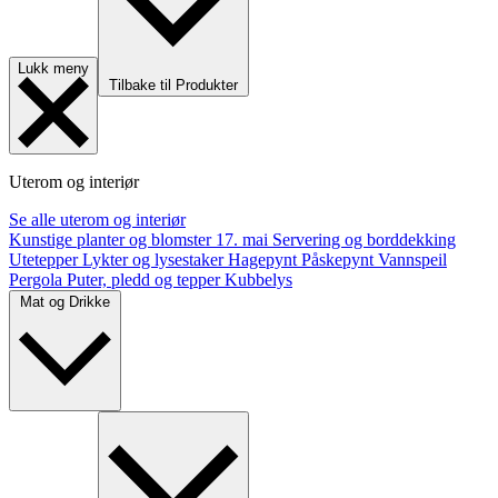
Lukk meny
Tilbake til Produkter
Uterom og interiør
Se alle uterom og interiør
Kunstige planter og blomster
17. mai
Servering og borddekking
Utetepper
Lykter og lysestaker
Hagepynt
Påskepynt
Vannspeil
Pergola
Puter, pledd og tepper
Kubbelys
Mat og Drikke