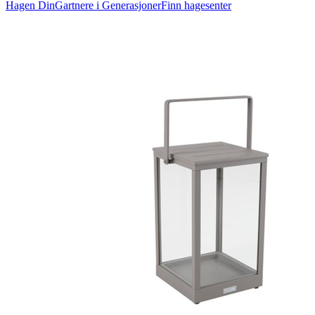
Hagen Din
Gartnere i Generasjoner
Finn hagesenter