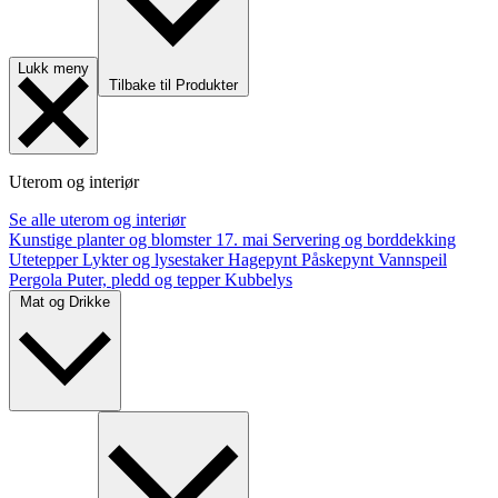
Lukk meny
Tilbake til Produkter
Uterom og interiør
Se alle uterom og interiør
Kunstige planter og blomster
17. mai
Servering og borddekking
Utetepper
Lykter og lysestaker
Hagepynt
Påskepynt
Vannspeil
Pergola
Puter, pledd og tepper
Kubbelys
Mat og Drikke