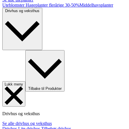
Uteblomster
Hageplanter flerårige
30-50%
Middelhavsplanter
Drivhus og veksthus
Lukk meny
Tilbake til Produkter
Drivhus og veksthus
Se alle drivhus og veksthus
Drivhus
Lite drivhus
Tilbehør drivhus