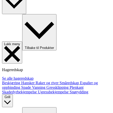
Lukk meny
Tilbake til Produkter
Hageredskap
Se alle hageredskap
Beskjæring
Hansker
Raker og river
Småredskap
Espalier og
oppbinding
Spade
Vanning
Gressklipping
Plenkant
Skadedyrbekjempelse
Ugressbekjempelse
Snørydding
Grill