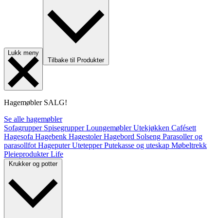
Lukk meny
Tilbake til Produkter
Hagemøbler
SALG!
Se alle hagemøbler
Sofagrupper
Spisegrupper
Loungemøbler
Utekjøkken
Cafésett
Hagesofa
Hagebenk
Hagestoler
Hagebord
Solseng
Parasoller og
parasollfot
Hageputer
Utetepper
Putekasse og uteskap
Møbeltrekk
Pleieprodukter
Life
Krukker og potter