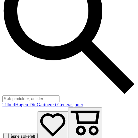
Tilbud
Hagen Din
Gartnere i Generasjoner
|
åpne søkefelt