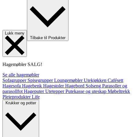
Lukk meny
Tilbake til Produkter
Hagemøbler
SALG!
Se alle hagemøbler
Sofagrupper
Spisegrupper
Loungemøbler
Utekjøkken
Cafésett
Hagesofa
Hagebenk
Hagestoler
Hagebord
Solseng
Parasoller og
parasollfot
Hageputer
Utetepper
Putekasse og uteskap
Møbeltrekk
Pleieprodukter
Life
Krukker og potter