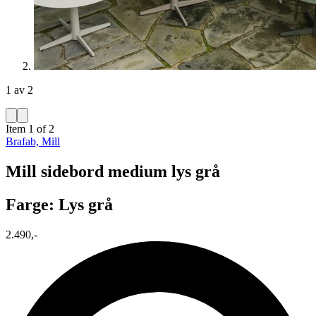
1 av 2
Item 1 of 2
Brafab, Mill
Mill sidebord medium lys grå
Farge: Lys grå
2.490,-