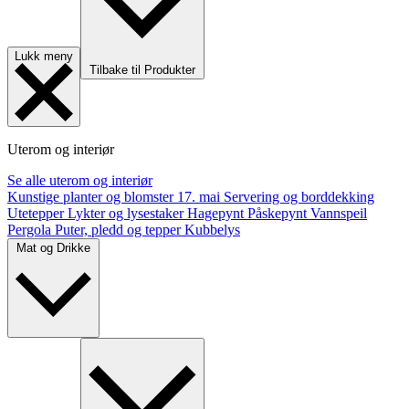
Lukk meny
Tilbake til Produkter
Uterom og interiør
Se alle uterom og interiør
Kunstige planter og blomster
17. mai
Servering og borddekking
Utetepper
Lykter og lysestaker
Hagepynt
Påskepynt
Vannspeil
Pergola
Puter, pledd og tepper
Kubbelys
Mat og Drikke