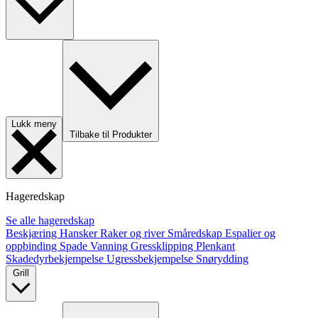
Lukk meny
Tilbake til Produkter
Hageredskap
Se alle hageredskap
Beskjæring
Hansker
Raker og river
Småredskap
Espalier og
oppbinding
Spade
Vanning
Gressklipping
Plenkant
Skadedyrbekjempelse
Ugressbekjempelse
Snørydding
Grill