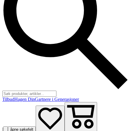
Tilbud
Hagen Din
Gartnere i Generasjoner
|
åpne søkefelt