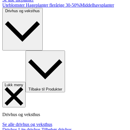
Uteblomster
Hageplanter flerårige
30-50%
Middelhavsplanter
Drivhus og veksthus
Lukk meny
Tilbake til Produkter
Drivhus og veksthus
Se alle drivhus og veksthus
Drivhus
Lite drivhus
Tilbehør drivhus