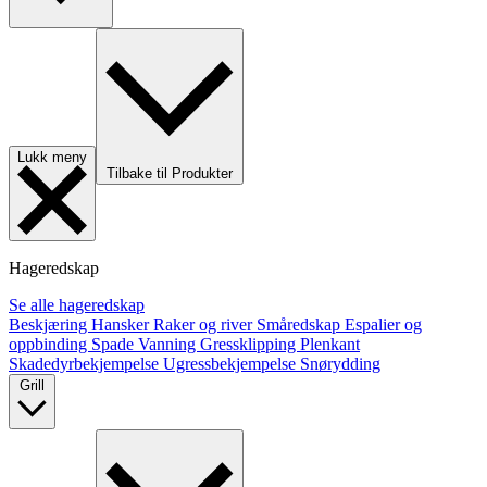
Lukk meny
Tilbake til Produkter
Hageredskap
Se alle hageredskap
Beskjæring
Hansker
Raker og river
Småredskap
Espalier og
oppbinding
Spade
Vanning
Gressklipping
Plenkant
Skadedyrbekjempelse
Ugressbekjempelse
Snørydding
Grill