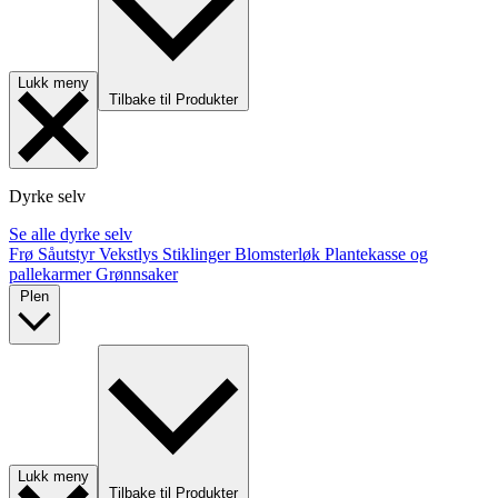
Lukk meny
Tilbake til Produkter
Dyrke selv
Se alle dyrke selv
Frø
Såutstyr
Vekstlys
Stiklinger
Blomsterløk
Plantekasse og
pallekarmer
Grønnsaker
Plen
Lukk meny
Tilbake til Produkter