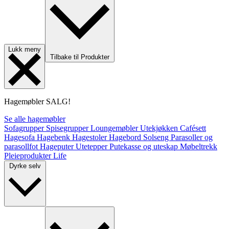
Lukk meny
Tilbake til Produkter
Hagemøbler
SALG!
Se alle hagemøbler
Sofagrupper
Spisegrupper
Loungemøbler
Utekjøkken
Cafésett
Hagesofa
Hagebenk
Hagestoler
Hagebord
Solseng
Parasoller og
parasollfot
Hageputer
Utetepper
Putekasse og uteskap
Møbeltrekk
Pleieprodukter
Life
Dyrke selv