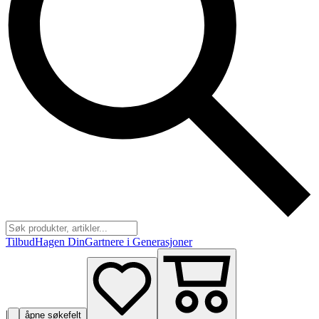
Tilbud
Hagen Din
Gartnere i Generasjoner
|
åpne søkefelt