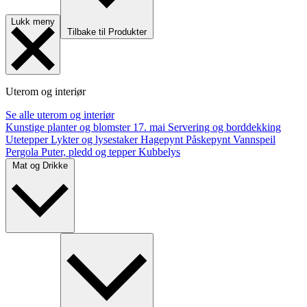
Lukk meny
Tilbake til Produkter
Uterom og interiør
Se alle uterom og interiør
Kunstige planter og blomster
17. mai
Servering og borddekking
Utetepper
Lykter og lysestaker
Hagepynt
Påskepynt
Vannspeil
Pergola
Puter, pledd og tepper
Kubbelys
Mat og Drikke