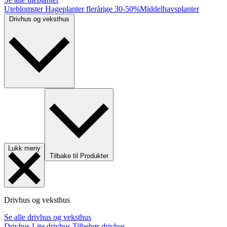
Uteblomster
Hageplanter flerårige
30-50%
Middelhavsplanter
Drivhus og veksthus
Lukk meny
Tilbake til Produkter
Drivhus og veksthus
Se alle drivhus og veksthus
Drivhus
Lite drivhus
Tilbehør drivhus