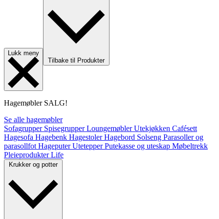
Lukk meny
Tilbake til Produkter
Hagemøbler
SALG!
Se alle hagemøbler
Sofagrupper
Spisegrupper
Loungemøbler
Utekjøkken
Cafésett
Hagesofa
Hagebenk
Hagestoler
Hagebord
Solseng
Parasoller og
parasollfot
Hageputer
Utetepper
Putekasse og uteskap
Møbeltrekk
Pleieprodukter
Life
Krukker og potter