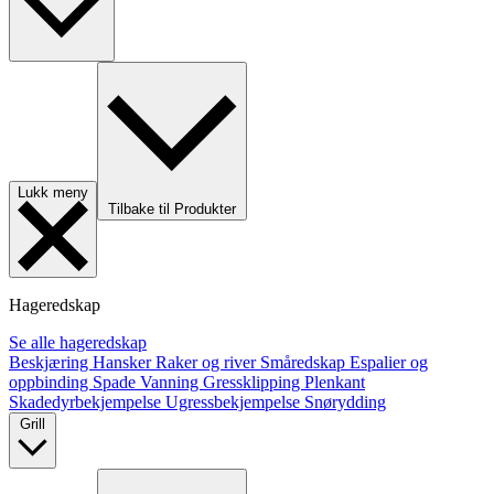
Lukk meny
Tilbake til Produkter
Hageredskap
Se alle hageredskap
Beskjæring
Hansker
Raker og river
Småredskap
Espalier og
oppbinding
Spade
Vanning
Gressklipping
Plenkant
Skadedyrbekjempelse
Ugressbekjempelse
Snørydding
Grill