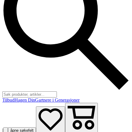
Tilbud
Hagen Din
Gartnere i Generasjoner
|
åpne søkefelt