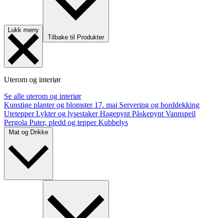
Lukk meny
Tilbake til Produkter
Uterom og interiør
Se alle uterom og interiør
Kunstige planter og blomster
17. mai
Servering og borddekking
Utetepper
Lykter og lysestaker
Hagepynt
Påskepynt
Vannspeil
Pergola
Puter, pledd og tepper
Kubbelys
Mat og Drikke