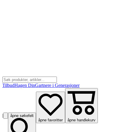
Tilbud
Hagen Din
Gartnere i Generasjoner
|
åpne søkefelt
åpne favoritter
åpne handlekurv