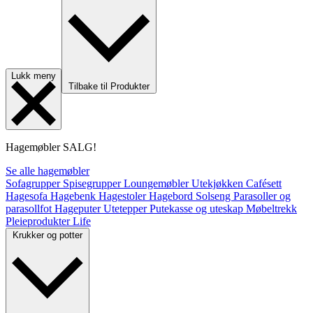
Lukk meny
Tilbake til Produkter
Hagemøbler
SALG!
Se alle hagemøbler
Sofagrupper
Spisegrupper
Loungemøbler
Utekjøkken
Cafésett
Hagesofa
Hagebenk
Hagestoler
Hagebord
Solseng
Parasoller og
parasollfot
Hageputer
Utetepper
Putekasse og uteskap
Møbeltrekk
Pleieprodukter
Life
Krukker og potter