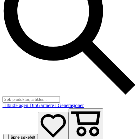
Tilbud
Hagen Din
Gartnere i Generasjoner
|
åpne søkefelt