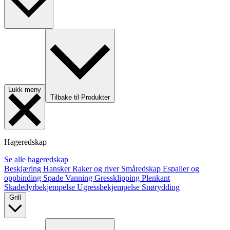
Lukk meny
Tilbake til Produkter
Hageredskap
Se alle hageredskap
Beskjæring
Hansker
Raker og river
Småredskap
Espalier og
oppbinding
Spade
Vanning
Gressklipping
Plenkant
Skadedyrbekjempelse
Ugressbekjempelse
Snørydding
Grill