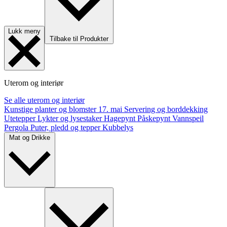
Lukk meny
Tilbake til Produkter
Uterom og interiør
Se alle uterom og interiør
Kunstige planter og blomster
17. mai
Servering og borddekking
Utetepper
Lykter og lysestaker
Hagepynt
Påskepynt
Vannspeil
Pergola
Puter, pledd og tepper
Kubbelys
Mat og Drikke