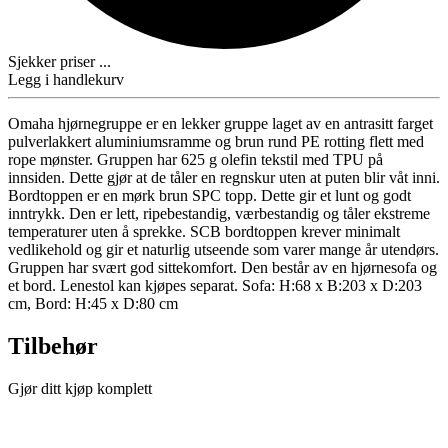
Sjekker priser ...
Legg i handlekurv
Omaha hjørnegruppe er en lekker gruppe laget av en antrasitt farget
pulverlakkert aluminiumsramme og brun rund PE rotting flett med
rope mønster. Gruppen har 625 g olefin tekstil med TPU på
innsiden. Dette gjør at de tåler en regnskur uten at puten blir våt inni.
Bordtoppen er en mørk brun SPC topp. Dette gir et lunt og godt
inntrykk. Den er lett, ripebestandig, værbestandig og tåler ekstreme
temperaturer uten å sprekke. SCB bordtoppen krever minimalt
vedlikehold og gir et naturlig utseende som varer mange år utendørs.
Gruppen har svært god sittekomfort. Den består av en hjørnesofa og
et bord. Lenestol kan kjøpes separat. Sofa: H:68 x B:203 x D:203
cm, Bord: H:45 x D:80 cm
Tilbehør
Gjør ditt kjøp komplett