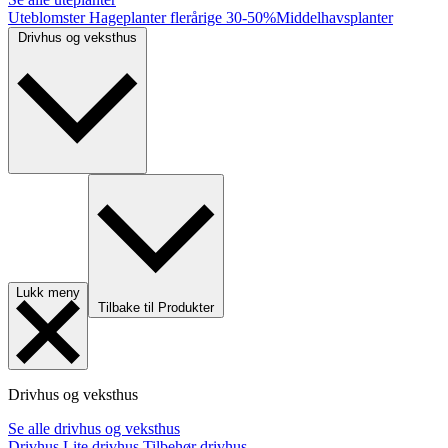
Uteblomster
Hageplanter flerårige
30-50%
Middelhavsplanter
Drivhus og veksthus
Lukk meny
Tilbake til Produkter
Drivhus og veksthus
Se alle drivhus og veksthus
Drivhus
Lite drivhus
Tilbehør drivhus