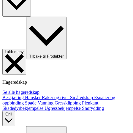
Lukk meny
Tilbake til Produkter
Hageredskap
Se alle hageredskap
Beskjæring
Hansker
Raker og river
Småredskap
Espalier og
oppbinding
Spade
Vanning
Gressklipping
Plenkant
Skadedyrbekjempelse
Ugressbekjempelse
Snørydding
Grill