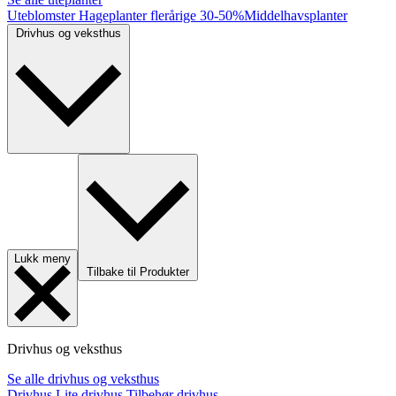
Uteblomster
Hageplanter flerårige
30-50%
Middelhavsplanter
Drivhus og veksthus
Lukk meny
Tilbake til Produkter
Drivhus og veksthus
Se alle drivhus og veksthus
Drivhus
Lite drivhus
Tilbehør drivhus