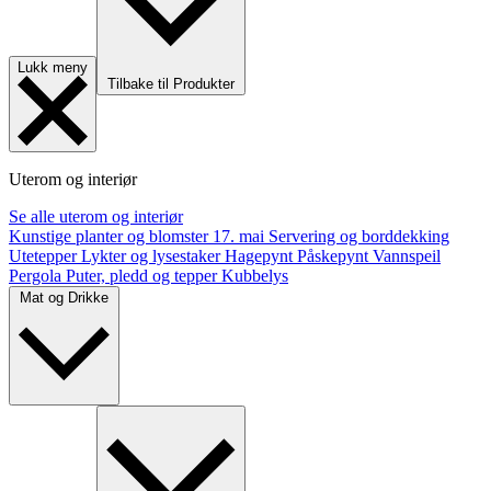
Lukk meny
Tilbake til Produkter
Uterom og interiør
Se alle uterom og interiør
Kunstige planter og blomster
17. mai
Servering og borddekking
Utetepper
Lykter og lysestaker
Hagepynt
Påskepynt
Vannspeil
Pergola
Puter, pledd og tepper
Kubbelys
Mat og Drikke