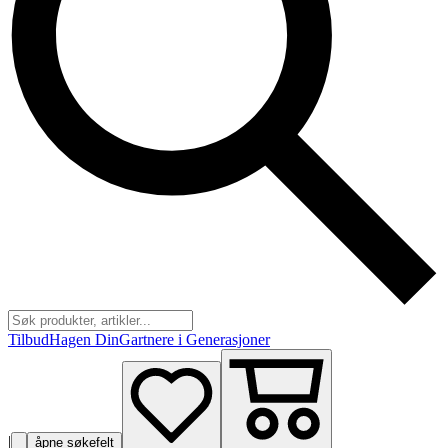
Tilbud
Hagen Din
Gartnere i Generasjoner
|
åpne søkefelt