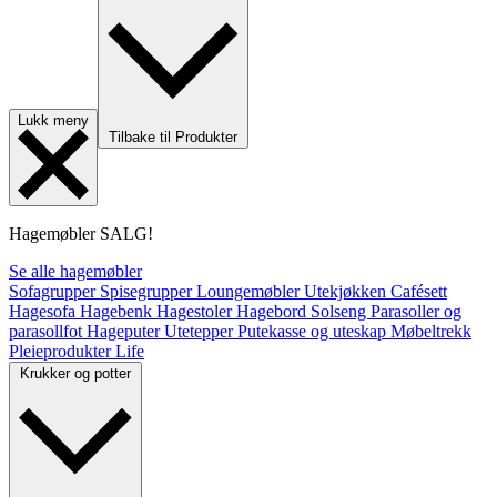
Lukk meny
Tilbake til Produkter
Hagemøbler
SALG!
Se alle hagemøbler
Sofagrupper
Spisegrupper
Loungemøbler
Utekjøkken
Cafésett
Hagesofa
Hagebenk
Hagestoler
Hagebord
Solseng
Parasoller og
parasollfot
Hageputer
Utetepper
Putekasse og uteskap
Møbeltrekk
Pleieprodukter
Life
Krukker og potter