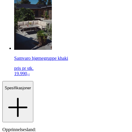
Samvaro hjørnegruppe khaki
pris pr stk.
19.990,-
Spesifikasjoner
Opprinnelsesland: