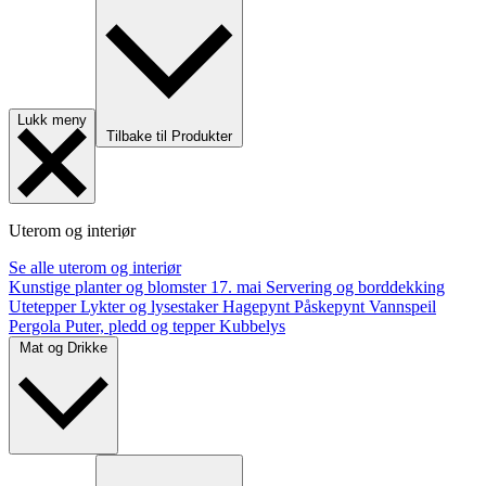
Lukk meny
Tilbake til Produkter
Uterom og interiør
Se alle uterom og interiør
Kunstige planter og blomster
17. mai
Servering og borddekking
Utetepper
Lykter og lysestaker
Hagepynt
Påskepynt
Vannspeil
Pergola
Puter, pledd og tepper
Kubbelys
Mat og Drikke