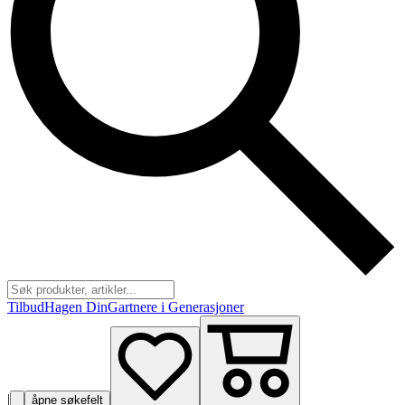
Tilbud
Hagen Din
Gartnere i Generasjoner
|
åpne søkefelt