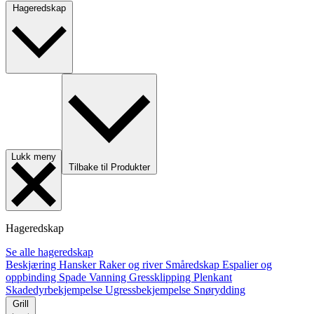
Hageredskap
Lukk meny
Tilbake til Produkter
Hageredskap
Se alle hageredskap
Beskjæring
Hansker
Raker og river
Småredskap
Espalier og
oppbinding
Spade
Vanning
Gressklipping
Plenkant
Skadedyrbekjempelse
Ugressbekjempelse
Snørydding
Grill