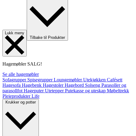
Lukk meny
Tilbake til Produkter
Hagemøbler
SALG!
Se alle hagemøbler
Sofagrupper
Spisegrupper
Loungemøbler
Utekjøkken
Cafésett
Hagesofa
Hagebenk
Hagestoler
Hagebord
Solseng
Parasoller og
parasollfot
Hageputer
Utetepper
Putekasse og uteskap
Møbeltrekk
Pleieprodukter
Life
Krukker og potter