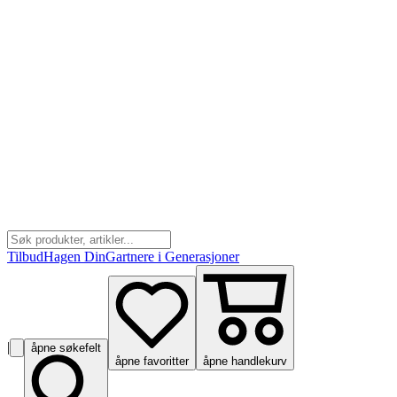
Tilbud
Hagen Din
Gartnere i Generasjoner
|
åpne søkefelt
åpne favoritter
åpne handlekurv