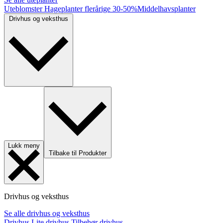
Uteblomster
Hageplanter flerårige
30-50%
Middelhavsplanter
Drivhus og veksthus
Lukk meny
Tilbake til Produkter
Drivhus og veksthus
Se alle drivhus og veksthus
Drivhus
Lite drivhus
Tilbehør drivhus