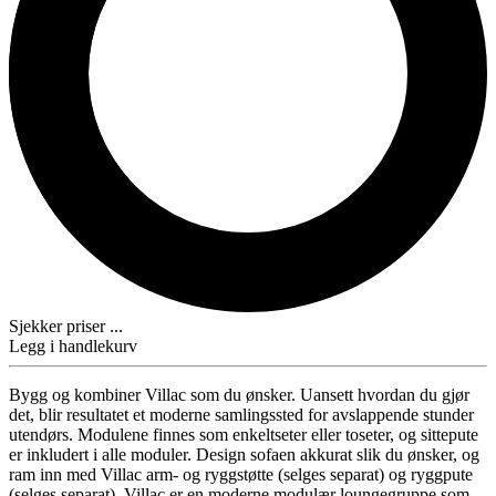
Sjekker priser ...
Legg i handlekurv
Bygg og kombiner Villac som du ønsker. Uansett hvordan du gjør
det, blir resultatet et moderne samlingssted for avslappende stunder
utendørs. Modulene finnes som enkeltseter eller toseter, og sittepute
er inkludert i alle moduler. Design sofaen akkurat slik du ønsker, og
ram inn med Villac arm- og ryggstøtte (selges separat) og ryggpute
(selges separat). Villac er en moderne modulær loungegruppe som