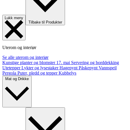
Lukk meny
Tilbake til Produkter
Uterom og interiør
Se alle uterom og interiør
Kunstige planter og blomster
17. mai
Servering og borddekking
Utetepper
Lykter og lysestaker
Hagepynt
Påskepynt
Vannspeil
Pergola
Puter, pledd og tepper
Kubbelys
Mat og Drikke