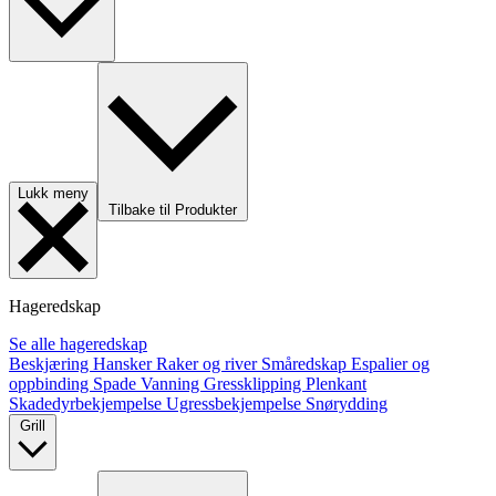
Lukk meny
Tilbake til Produkter
Hageredskap
Se alle hageredskap
Beskjæring
Hansker
Raker og river
Småredskap
Espalier og
oppbinding
Spade
Vanning
Gressklipping
Plenkant
Skadedyrbekjempelse
Ugressbekjempelse
Snørydding
Grill