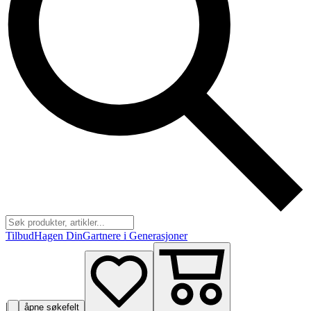
Tilbud
Hagen Din
Gartnere i Generasjoner
|
åpne søkefelt