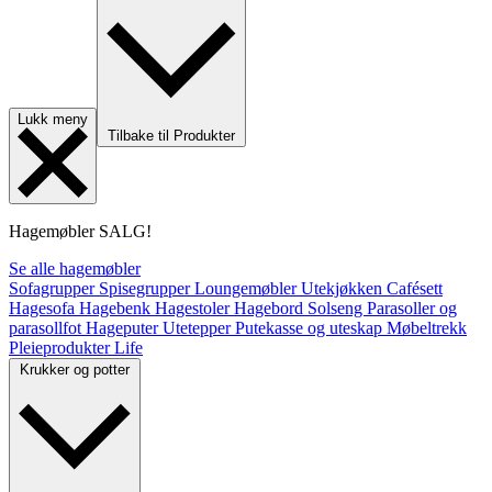
Lukk meny
Tilbake til Produkter
Hagemøbler
SALG!
Se alle hagemøbler
Sofagrupper
Spisegrupper
Loungemøbler
Utekjøkken
Cafésett
Hagesofa
Hagebenk
Hagestoler
Hagebord
Solseng
Parasoller og
parasollfot
Hageputer
Utetepper
Putekasse og uteskap
Møbeltrekk
Pleieprodukter
Life
Krukker og potter