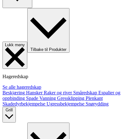
Lukk meny
Tilbake til Produkter
Hageredskap
Se alle hageredskap
Beskjæring
Hansker
Raker og river
Småredskap
Espalier og
oppbinding
Spade
Vanning
Gressklipping
Plenkant
Skadedyrbekjempelse
Ugressbekjempelse
Snørydding
Grill