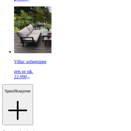
Villac sofagruppe
pris pr stk.
22.990,-
Spesifikasjoner