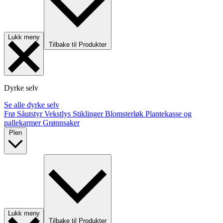
Lukk meny
Tilbake til Produkter
Dyrke selv
Se alle dyrke selv
Frø
Såutstyr
Vekstlys
Stiklinger
Blomsterløk
Plantekasse og
pallekarmer
Grønnsaker
Plen
Lukk meny
Tilbake til Produkter