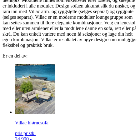
utendørs. Modulene finnes som enkeltseter eller toseter, og sittepute
er inkludert i alle moduler. Design sofaen akkurat slik du ønsker, og
ram inn med Villac arm- og ryggstøtte (selges separat) og ryggpute
(selges separat). Villac er en moderne modulær loungegruppe som
kan settes sammen til flere elegante kombinasjoner. Velg en lenestol
med eller uten armlener eller la modulene danne en sofa, rett eller på
skrå. Du kan enkelt variere med noen få seksjoner og lage din helt
egen kombinasjon. Villac er resultatet av nøye design som muliggjør
fleksibel og praktisk bruk.
Er en del av:
Villac hjørnesofa
pris pr stk.
24.990,-