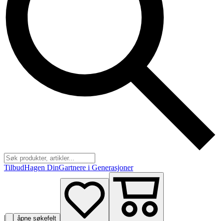
Tilbud
Hagen Din
Gartnere i Generasjoner
|
åpne søkefelt