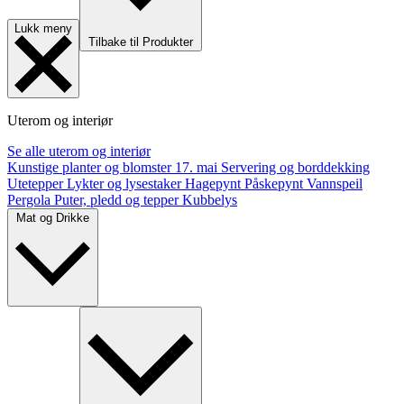
Lukk meny
Tilbake til Produkter
Uterom og interiør
Se alle uterom og interiør
Kunstige planter og blomster
17. mai
Servering og borddekking
Utetepper
Lykter og lysestaker
Hagepynt
Påskepynt
Vannspeil
Pergola
Puter, pledd og tepper
Kubbelys
Mat og Drikke