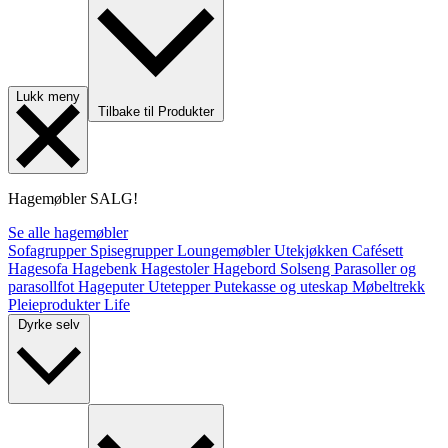
Lukk meny
Tilbake til Produkter
Hagemøbler
SALG!
Se alle hagemøbler
Sofagrupper
Spisegrupper
Loungemøbler
Utekjøkken
Cafésett
Hagesofa
Hagebenk
Hagestoler
Hagebord
Solseng
Parasoller og
parasollfot
Hageputer
Utetepper
Putekasse og uteskap
Møbeltrekk
Pleieprodukter
Life
Dyrke selv