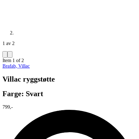
1 av 2
Item 1 of 2
Brafab, Villac
Villac ryggstøtte
Farge: Svart
799,-