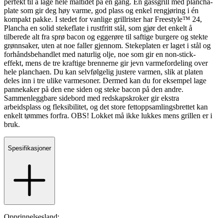
perfekt til å lage hele måltidet på én gang. En gassgrill med plancha-
plate som gir deg høy varme, god plass og enkel rengjøring i én
kompakt pakke. I stedet for vanlige grillrister har Freestyle™ 24,
Plancha en solid stekeflate i rustfritt stål, som gjør det enkelt å
tilberede alt fra sprø bacon og eggerøre til saftige burgere og stekte
grønnsaker, uten at noe faller gjennom. Stekeplaten er laget i stål og
forhåndsbehandlet med naturlig olje, noe som gir en non-stick-
effekt, mens de tre kraftige brennerne gir jevn varmefordeling over
hele planchaen. Du kan selvfølgelig justere varmen, slik at platen
deles inn i tre ulike varme­soner. Dermed kan du for eksempel lage
pannekaker på den ene siden og steke bacon på den andre.
Sammenleggbare sidebord med redskapskroker gir ekstra
arbeidsplass og fleksibilitet, og det store fettoppsamlingsbrettet kan
enkelt tømmes forfra. OBS! Lokket må ikke lukkes mens grillen er i
bruk.
Spesifikasjoner
Opprinnelsesland: