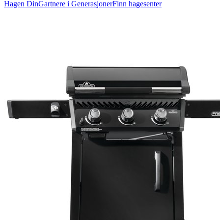
Hagen Din
Gartnere i Generasjoner
Finn hagesenter