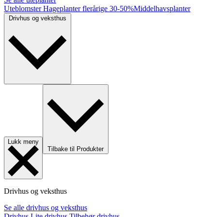
Uteblomster
Hageplanter flerårige
30-50%
Middelhavsplanter
Drivhus og veksthus
Lukk meny
Tilbake til Produkter
Drivhus og veksthus
Se alle drivhus og veksthus
Drivhus
Lite drivhus
Tilbehør drivhus