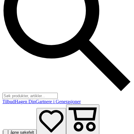
Tilbud
Hagen Din
Gartnere i Generasjoner
|
åpne søkefelt