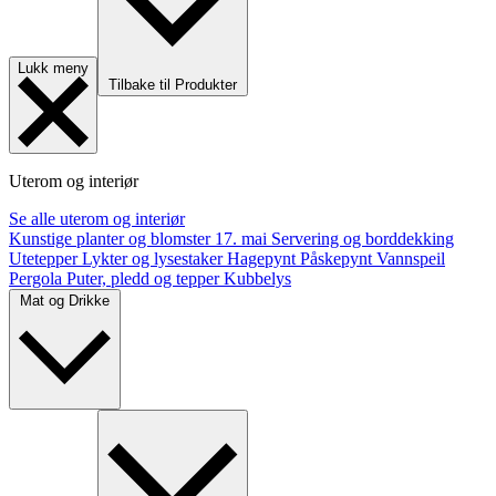
Lukk meny
Tilbake til Produkter
Uterom og interiør
Se alle uterom og interiør
Kunstige planter og blomster
17. mai
Servering og borddekking
Utetepper
Lykter og lysestaker
Hagepynt
Påskepynt
Vannspeil
Pergola
Puter, pledd og tepper
Kubbelys
Mat og Drikke