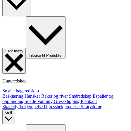
Lukk meny
Tilbake til Produkter
Hageredskap
Se alle hageredskap
Beskjæring
Hansker
Raker og river
Småredskap
Espalier og
oppbinding
Spade
Vanning
Gressklipping
Plenkant
Skadedyrbekjempelse
Ugressbekjempelse
Snørydding
Grill