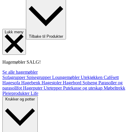
Lukk meny
Tilbake til Produkter
Hagemøbler
SALG!
Se alle hagemøbler
Sofagrupper
Spisegrupper
Loungemøbler
Utekjøkken
Cafésett
Hagesofa
Hagebenk
Hagestoler
Hagebord
Solseng
Parasoller og
parasollfot
Hageputer
Utetepper
Putekasse og uteskap
Møbeltrekk
Pleieprodukter
Life
Krukker og potter