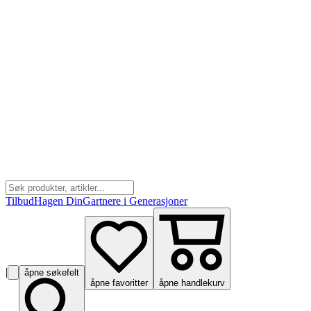
Tilbud
Hagen Din
Gartnere i Generasjoner
|
åpne søkefelt
åpne favoritter
åpne handlekurv