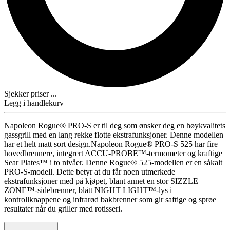
Sjekker priser ...
Legg i handlekurv
Napoleon Rogue® PRO-S er til deg som ønsker deg en høykvalitets
gassgrill med en lang rekke flotte ekstrafunksjoner. Denne modellen
har et helt matt sort design.Napoleon Rogue® PRO-S 525 har fire
hovedbrennere, integrert ACCU-PROBE™-termometer og kraftige
Sear Plates™ i to nivåer. Denne Rogue® 525-modellen er en såkalt
PRO-S-modell. Dette betyr at du får noen utmerkede
ekstrafunksjoner med på kjøpet, blant annet en stor SIZZLE
ZONE™-sidebrenner, blått NIGHT LIGHT™-lys i
kontrollknappene og infrarød bakbrenner som gir saftige og sprøe
resultater når du griller med rotisseri.