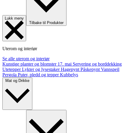
Lukk meny
Tilbake til Produkter
Uterom og interiør
Se alle uterom og interiør
Kunstige planter og blomster
17. mai
Servering og borddekking
Utetepper
Lykter og lysestaker
Hagepynt
Påskepynt
Vannspeil
Pergola
Puter, pledd og tepper
Kubbelys
Mat og Drikke