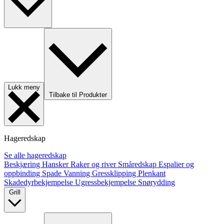
Lukk meny
Tilbake til Produkter
Hageredskap
Se alle hageredskap
Beskjæring
Hansker
Raker og river
Småredskap
Espalier og
oppbinding
Spade
Vanning
Gressklipping
Plenkant
Skadedyrbekjempelse
Ugressbekjempelse
Snørydding
Grill