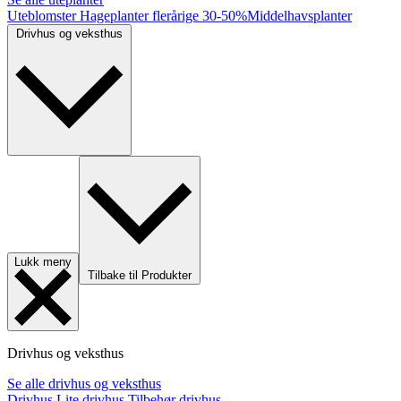
Uteblomster
Hageplanter flerårige
30-50%
Middelhavsplanter
Drivhus og veksthus
Lukk meny
Tilbake til Produkter
Drivhus og veksthus
Se alle drivhus og veksthus
Drivhus
Lite drivhus
Tilbehør drivhus