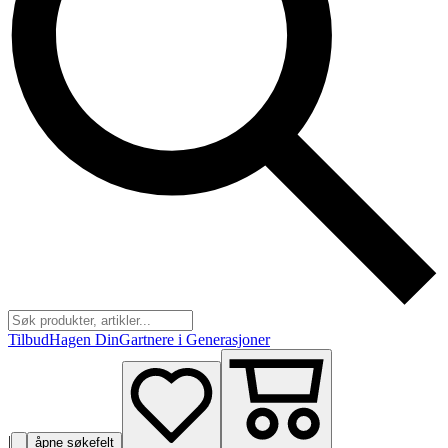
Tilbud
Hagen Din
Gartnere i Generasjoner
|
åpne søkefelt