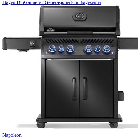
Hagen Din
Gartnere i Generasjoner
Finn hagesenter
Napoleon