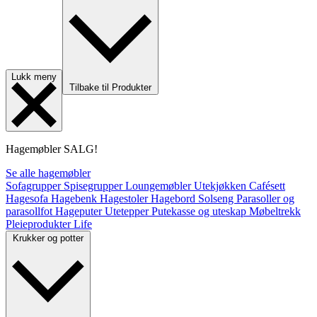
Lukk meny
Tilbake til Produkter
Hagemøbler
SALG!
Se alle hagemøbler
Sofagrupper
Spisegrupper
Loungemøbler
Utekjøkken
Cafésett
Hagesofa
Hagebenk
Hagestoler
Hagebord
Solseng
Parasoller og
parasollfot
Hageputer
Utetepper
Putekasse og uteskap
Møbeltrekk
Pleieprodukter
Life
Krukker og potter