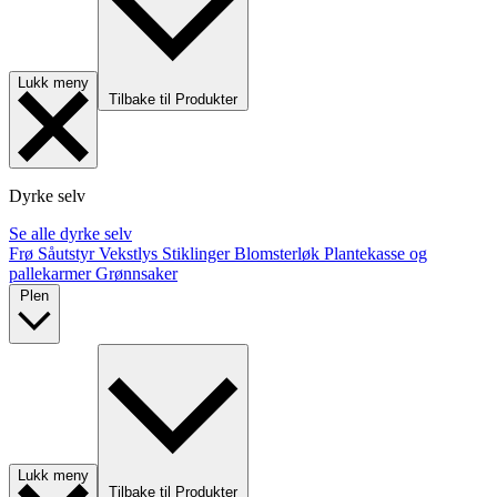
Lukk meny
Tilbake til Produkter
Dyrke selv
Se alle dyrke selv
Frø
Såutstyr
Vekstlys
Stiklinger
Blomsterløk
Plantekasse og
pallekarmer
Grønnsaker
Plen
Lukk meny
Tilbake til Produkter