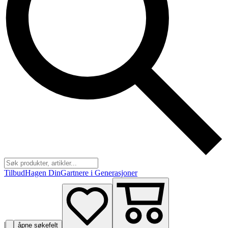
Tilbud
Hagen Din
Gartnere i Generasjoner
|
åpne søkefelt