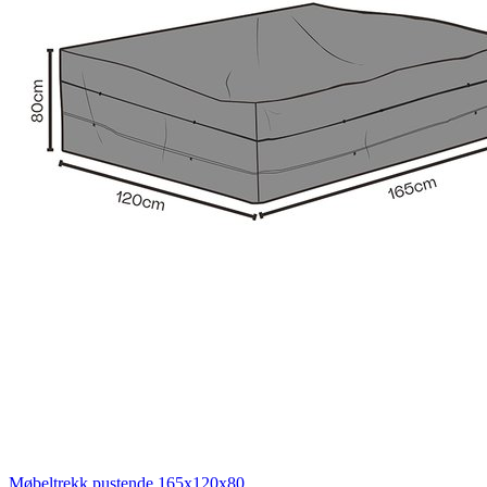
Møbeltrekk pustende 165x120x80