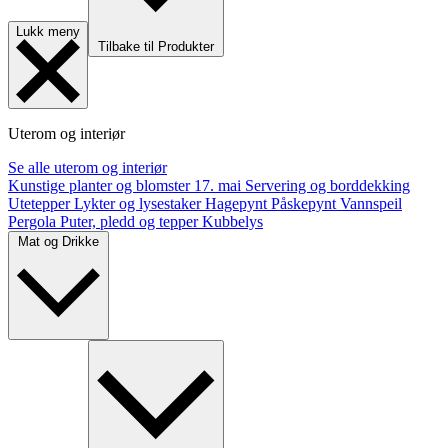
Lukk meny
Tilbake til Produkter
Uterom og interiør
Se alle uterom og interiør
Kunstige planter og blomster
17. mai
Servering og borddekking
Utetepper
Lykter og lysestaker
Hagepynt
Påskepynt
Vannspeil
Pergola
Puter, pledd og tepper
Kubbelys
Mat og Drikke