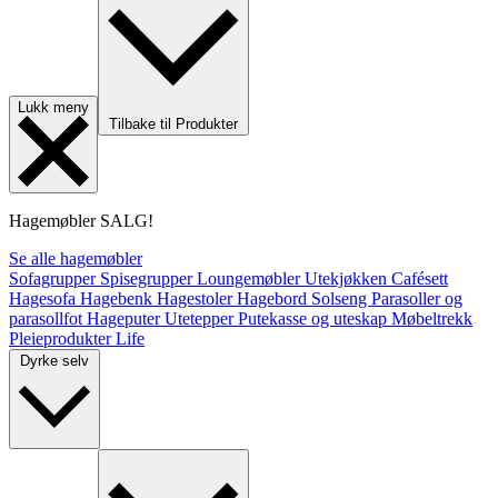
Lukk meny
Tilbake til Produkter
Hagemøbler
SALG!
Se alle hagemøbler
Sofagrupper
Spisegrupper
Loungemøbler
Utekjøkken
Cafésett
Hagesofa
Hagebenk
Hagestoler
Hagebord
Solseng
Parasoller og
parasollfot
Hageputer
Utetepper
Putekasse og uteskap
Møbeltrekk
Pleieprodukter
Life
Dyrke selv