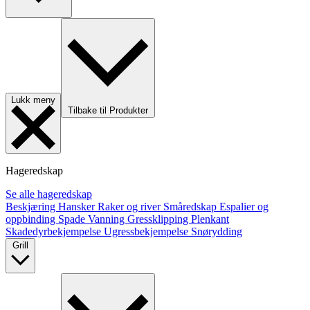
Lukk meny
Tilbake til Produkter
Hageredskap
Se alle hageredskap
Beskjæring
Hansker
Raker og river
Småredskap
Espalier og
oppbinding
Spade
Vanning
Gressklipping
Plenkant
Skadedyrbekjempelse
Ugressbekjempelse
Snørydding
Grill