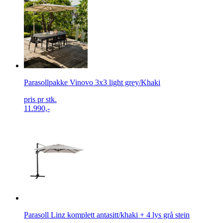
Parasollpakke Vinovo 3x3 light grey/Khaki
pris pr stk.
11.990,-
Parasoll Linz komplett antasitt/khaki + 4 lys grå stein