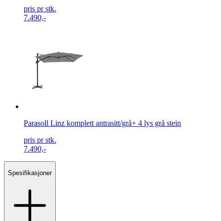
pris pr stk.
7.490,-
Parasoll Linz komplett antrasitt/grå+ 4 lys grå stein
pris pr stk.
7.490,-
Spesifikasjoner