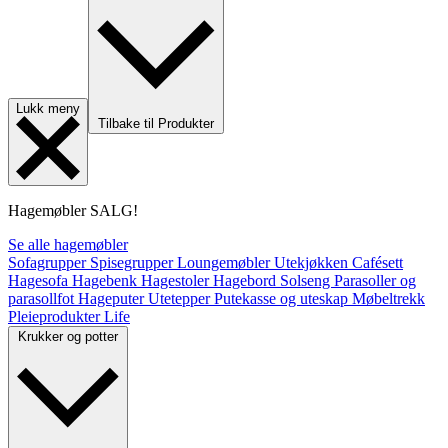
Lukk meny
Tilbake til Produkter
Hagemøbler
SALG!
Se alle hagemøbler
Sofagrupper
Spisegrupper
Loungemøbler
Utekjøkken
Cafésett
Hagesofa
Hagebenk
Hagestoler
Hagebord
Solseng
Parasoller og
parasollfot
Hageputer
Utetepper
Putekasse og uteskap
Møbeltrekk
Pleieprodukter
Life
Krukker og potter