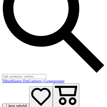
Tilbud
Hagen Din
Gartnere i Generasjoner
|
åpne søkefelt