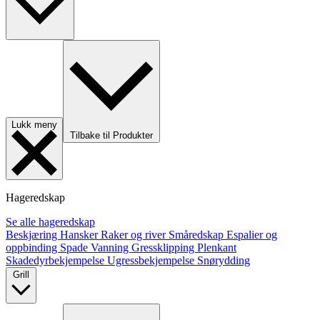
Lukk meny
Tilbake til Produkter
Hageredskap
Se alle hageredskap
Beskjæring
Hansker
Raker og river
Småredskap
Espalier og
oppbinding
Spade
Vanning
Gressklipping
Plenkant
Skadedyrbekjempelse
Ugressbekjempelse
Snørydding
Grill