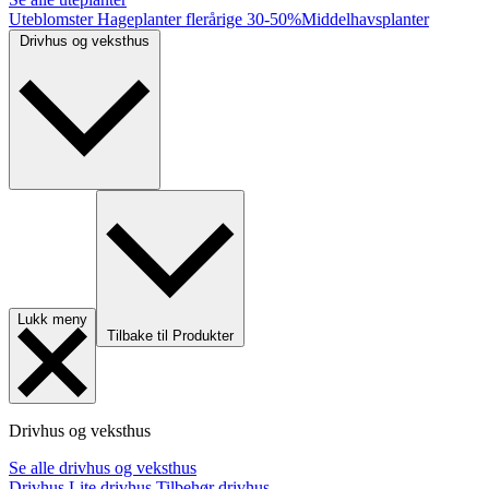
Uteblomster
Hageplanter flerårige
30-50%
Middelhavsplanter
Drivhus og veksthus
Lukk meny
Tilbake til Produkter
Drivhus og veksthus
Se alle drivhus og veksthus
Drivhus
Lite drivhus
Tilbehør drivhus