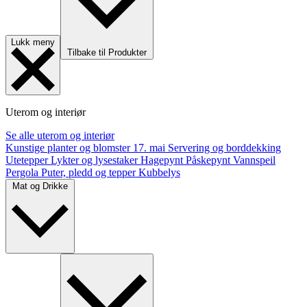
Lukk meny
Tilbake til Produkter
Uterom og interiør
Se alle uterom og interiør
Kunstige planter og blomster
17. mai
Servering og borddekking
Utetepper
Lykter og lysestaker
Hagepynt
Påskepynt
Vannspeil
Pergola
Puter, pledd og tepper
Kubbelys
Mat og Drikke