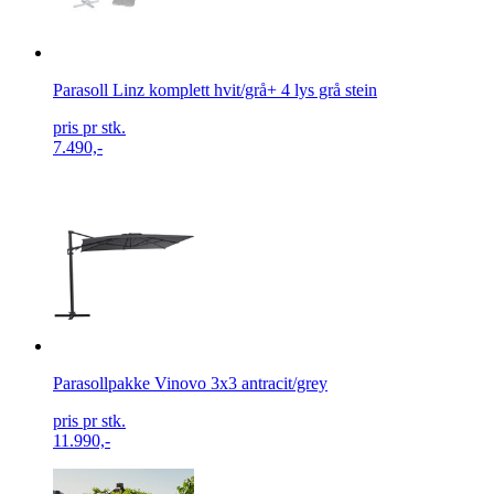
Parasoll Linz komplett hvit/grå+ 4 lys grå stein
pris pr stk.
7.490,-
Parasollpakke Vinovo 3x3 antracit/grey
pris pr stk.
11.990,-