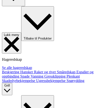
Lukk meny
Tilbake til Produkter
Hageredskap
Se alle hageredskap
Beskjæring
Hansker
Raker og river
Småredskap
Espalier og
oppbinding
Spade
Vanning
Gressklipping
Plenkant
Skadedyrbekjempelse
Ugressbekjempelse
Snørydding
Grill