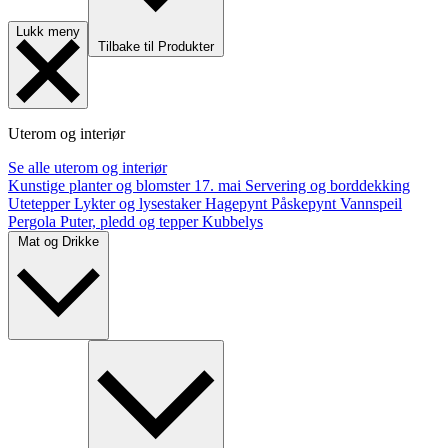
Lukk meny
Tilbake til Produkter
Uterom og interiør
Se alle uterom og interiør
Kunstige planter og blomster
17. mai
Servering og borddekking
Utetepper
Lykter og lysestaker
Hagepynt
Påskepynt
Vannspeil
Pergola
Puter, pledd og tepper
Kubbelys
Mat og Drikke