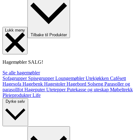
Lukk meny
Tilbake til Produkter
Hagemøbler
SALG!
Se alle hagemøbler
Sofagrupper
Spisegrupper
Loungemøbler
Utekjøkken
Cafésett
Hagesofa
Hagebenk
Hagestoler
Hagebord
Solseng
Parasoller og
parasollfot
Hageputer
Utetepper
Putekasse og uteskap
Møbeltrekk
Pleieprodukter
Life
Dyrke selv