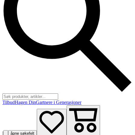
Tilbud
Hagen Din
Gartnere i Generasjoner
|
åpne søkefelt