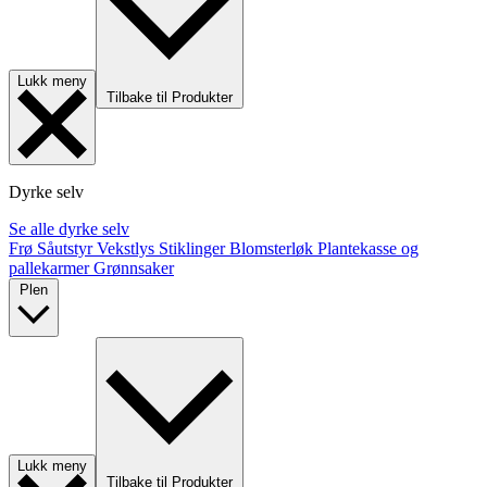
Lukk meny
Tilbake til Produkter
Dyrke selv
Se alle dyrke selv
Frø
Såutstyr
Vekstlys
Stiklinger
Blomsterløk
Plantekasse og
pallekarmer
Grønnsaker
Plen
Lukk meny
Tilbake til Produkter