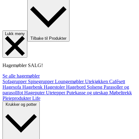
Lukk meny
Tilbake til Produkter
Hagemøbler
SALG!
Se alle hagemøbler
Sofagrupper
Spisegrupper
Loungemøbler
Utekjøkken
Cafésett
Hagesofa
Hagebenk
Hagestoler
Hagebord
Solseng
Parasoller og
parasollfot
Hageputer
Utetepper
Putekasse og uteskap
Møbeltrekk
Pleieprodukter
Life
Krukker og potter