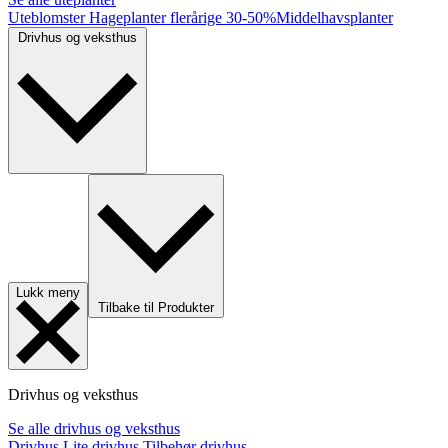
Uteblomster
Hageplanter flerårige
30-50%
Middelhavsplanter
Drivhus og veksthus
Lukk meny
Tilbake til Produkter
Drivhus og veksthus
Se alle drivhus og veksthus
Drivhus
Lite drivhus
Tilbehør drivhus