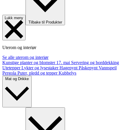
Lukk meny
Tilbake til Produkter
Uterom og interiør
Se alle uterom og interiør
Kunstige planter og blomster
17. mai
Servering og borddekking
Utetepper
Lykter og lysestaker
Hagepynt
Påskepynt
Vannspeil
Pergola
Puter, pledd og tepper
Kubbelys
Mat og Drikke