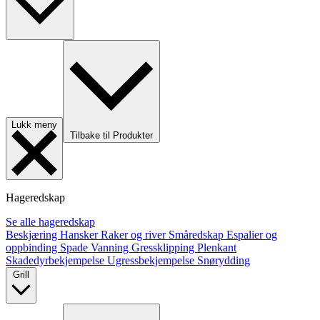
Lukk meny
Tilbake til Produkter
Hageredskap
Se alle hageredskap
Beskjæring
Hansker
Raker og river
Småredskap
Espalier og
oppbinding
Spade
Vanning
Gressklipping
Plenkant
Skadedyrbekjempelse
Ugressbekjempelse
Snørydding
Grill