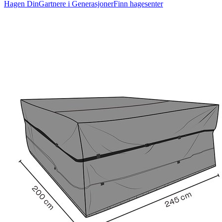
Hagen Din
Gartnere i Generasjoner
Finn hagesenter