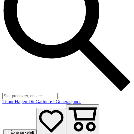
Tilbud
Hagen Din
Gartnere i Generasjoner
|
åpne søkefelt