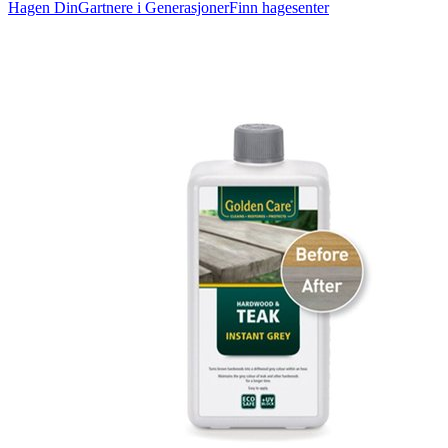
Hagen Din
Gartnere i Generasjoner
Finn hagesenter