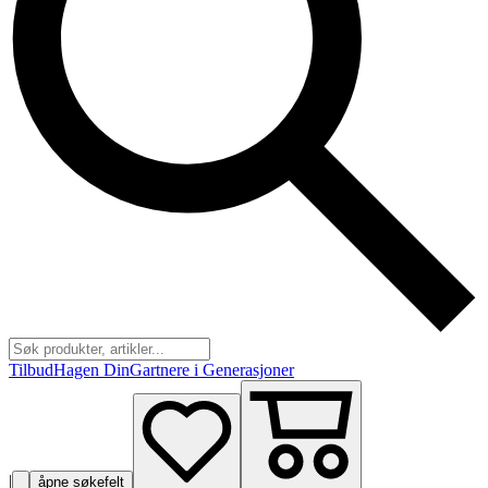
Tilbud
Hagen Din
Gartnere i Generasjoner
|
åpne søkefelt