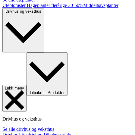
Uteblomster
Hageplanter flerårige
30-50%
Middelhavsplanter
Drivhus og veksthus
Lukk meny
Tilbake til Produkter
Drivhus og veksthus
Se alle drivhus og veksthus
Drivhus
Lite drivhus
Tilbehør drivhus