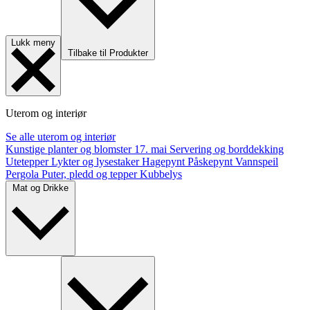
Lukk meny
Tilbake til Produkter
Uterom og interiør
Se alle uterom og interiør
Kunstige planter og blomster
17. mai
Servering og borddekking
Utetepper
Lykter og lysestaker
Hagepynt
Påskepynt
Vannspeil
Pergola
Puter, pledd og tepper
Kubbelys
Mat og Drikke