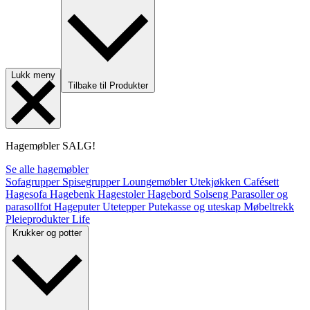
Lukk meny
Tilbake til Produkter
Hagemøbler
SALG!
Se alle hagemøbler
Sofagrupper
Spisegrupper
Loungemøbler
Utekjøkken
Cafésett
Hagesofa
Hagebenk
Hagestoler
Hagebord
Solseng
Parasoller og
parasollfot
Hageputer
Utetepper
Putekasse og uteskap
Møbeltrekk
Pleieprodukter
Life
Krukker og potter