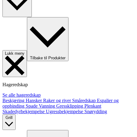
Lukk meny
Tilbake til Produkter
Hageredskap
Se alle hageredskap
Beskjæring
Hansker
Raker og river
Småredskap
Espalier og
oppbinding
Spade
Vanning
Gressklipping
Plenkant
Skadedyrbekjempelse
Ugressbekjempelse
Snørydding
Grill