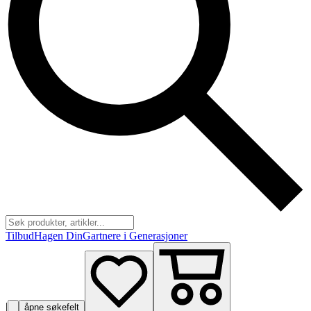
Tilbud
Hagen Din
Gartnere i Generasjoner
|
åpne søkefelt