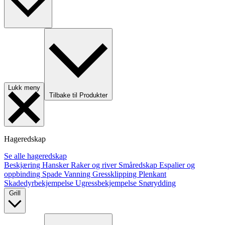
Lukk meny
Tilbake til Produkter
Hageredskap
Se alle hageredskap
Beskjæring
Hansker
Raker og river
Småredskap
Espalier og
oppbinding
Spade
Vanning
Gressklipping
Plenkant
Skadedyrbekjempelse
Ugressbekjempelse
Snørydding
Grill