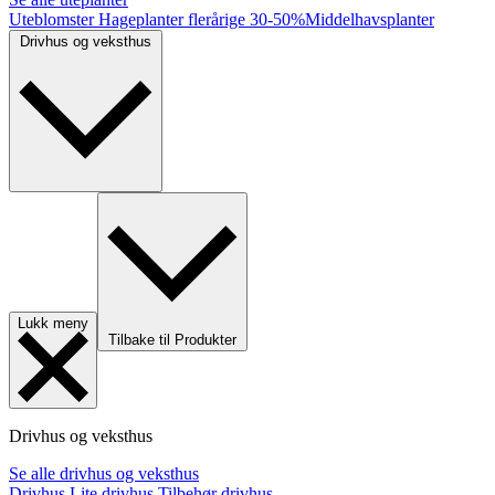
Uteblomster
Hageplanter flerårige
30-50%
Middelhavsplanter
Drivhus og veksthus
Lukk meny
Tilbake til Produkter
Drivhus og veksthus
Se alle drivhus og veksthus
Drivhus
Lite drivhus
Tilbehør drivhus