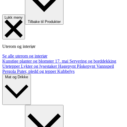
Lukk meny
Tilbake til Produkter
Uterom og interiør
Se alle uterom og interiør
Kunstige planter og blomster
17. mai
Servering og borddekking
Utetepper
Lykter og lysestaker
Hagepynt
Påskepynt
Vannspeil
Pergola
Puter, pledd og tepper
Kubbelys
Mat og Drikke