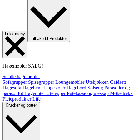
Lukk meny
Tilbake til Produkter
Hagemøbler
SALG!
Se alle hagemøbler
Sofagrupper
Spisegrupper
Loungemøbler
Utekjøkken
Cafésett
Hagesofa
Hagebenk
Hagestoler
Hagebord
Solseng
Parasoller og
parasollfot
Hageputer
Utetepper
Putekasse og uteskap
Møbeltrekk
Pleieprodukter
Life
Krukker og potter